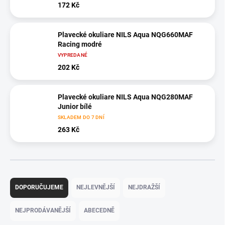
172 Kč
Plavecké okuliare NILS Aqua NQG660MAF
Racing modré
VYPREDANÉ
202 Kč
Plavecké okuliare NILS Aqua NQG280MAF
Junior bílé
SKLADEM DO 7 DNÍ
263 Kč
Ř
a
DOPORUČUJEME
NEJLEVNĚJŠÍ
NEJDRAŽŠÍ
z
e
NEJPRODÁVANĚJŠÍ
ABECEDNĚ
n