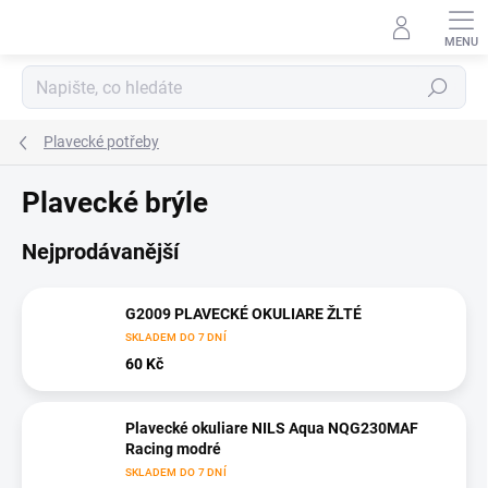
Přejít
na
obsah
Hledat
Plavecké potřeby
Plavecké brýle
Nejprodávanější
G2009 PLAVECKÉ OKULIARE ŽLTÉ
SKLADEM DO 7 DNÍ
60 Kč
Plavecké okuliare NILS Aqua NQG230MAF
Racing modré
SKLADEM DO 7 DNÍ