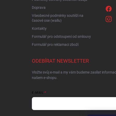
Doprava
Všeobecné podmínky soutěži na
časové ose (wallu)
Kontakty
Formulář pro odstoupení od smlouvy
Formulář pro reklamaci zboží
ODEBÍRAT NEWSLETTER
Vložte svůj e-mail a my vám budeme zasílat informa
našem e-shopu.
E-MAIL