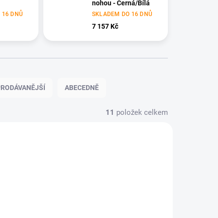
nohou - Černá/Bílá
 16 DNŮ
SKLADEM DO 16 DNŮ
7 157 Kč
RODÁVANĚJŠÍ
ABECEDNĚ
11
položek celkem