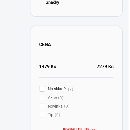
Značky
CENA
1479
Kč
7279
Kč
Na skladě
7
Akce
0
Novinka
0
Tip
0
ROZBALIT FILTR