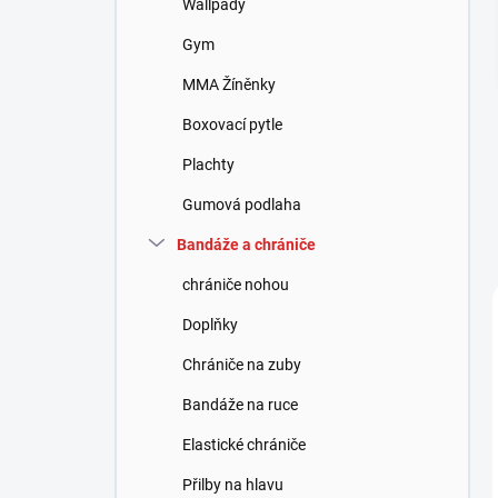
Wallpady
í
p
Gym
a
n
MMA Žíněnky
e
Boxovací pytle
l
Plachty
Gumová podlaha
Bandáže a chrániče
chrániče nohou
Doplňky
Chrániče na zuby
Bandáže na ruce
Elastické chrániče
Přilby na hlavu