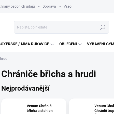
hrany osobních udajů
Doprava
Všeobecné podmínky soutěži na
Hledat
BOXERSKÉ / MMA RUKAVICE
OBLEČENÍ
VYBAVENÍ GY
 hrudi
Chrániče břicha a hrudi
Nejprodávanější
Venum Chránič
Venum Chal
břicha a stehien
Chránič trup