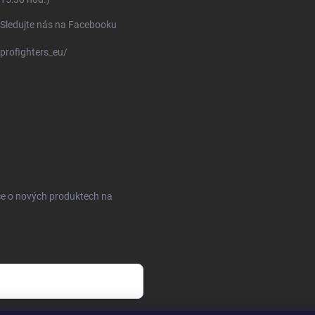
Sledujte nás na Facebooku
profighters_eu/
ce o nových produktech na