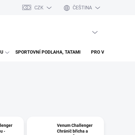
CZK
ČEŠTINA
 časové ose (wallu)
Kontakty
Formulář pro odstoupení od smlo
PRÁZDNÝ KOŠÍK
NÁKUPNÍ
KOŠÍK
MU
SPORTOVNÍ PODLAHA, TATAMI
PRO VŠECHNY SPOR
lenger
Venum Challenger
u -
Chránič břicha a