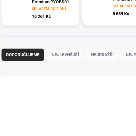
Premium PYOBS01
SKLADEM DO 
SKLADEM DO 7 DNÍ
5 589 Kč
16 261 Kč
Ř
a
DOPORUČUJEME
NEJLEVNĚJŠÍ
NEJDRAŽŠÍ
NEJP
z
e
n
í
V
p
ý
r
p
o
i
d
s
u
p
k
r
t
o
ů
d