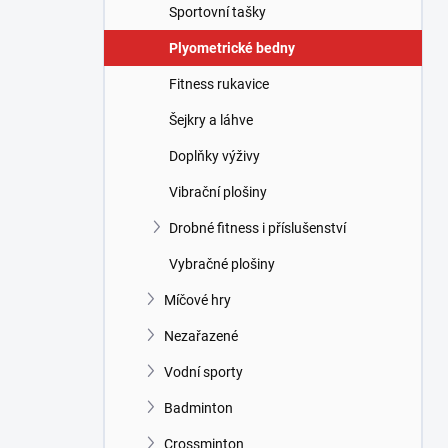
Sportovní tašky
Plyometrické bedny
Fitness rukavice
Šejkry a láhve
Doplňky výživy
Vibrační plošiny
Drobné fitness i příslušenství
Vybračné plošiny
Míčové hry
Nezařazené
Vodní sporty
Badminton
Crossminton