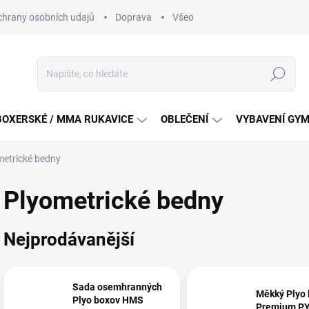
hrany osobních udajů
Doprava
Všeobecné podmínky soutěži na
Hledat
BOXERSKÉ / MMA RUKAVICE
OBLEČENÍ
VYBAVENÍ GY
metrické bedny
Plyometrické bedny
Nejprodávanější
Sada osemhranných
Měkký Plyo
Plyo boxov HMS
Premium P