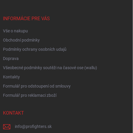
p
a
r
t
v
í
INFORMÁCIE PRE VÁS
k
y
Vše o nakupu
v
ý
Obchodní podmínky
p
i
Podmínky ochrany osobních udajů
s
Doprava
u
Všeobecné podmínky soutěži na časové ose (wallu)
Kontakty
Formulář pro odstoupení od smlouvy
Formulář pro reklamaci zboží
KONTAKT
info
@
profighters.sk