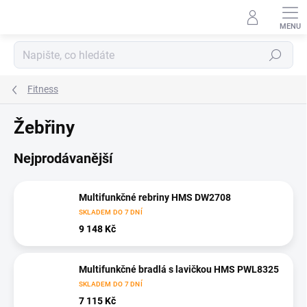
Přejít
na
obsah
Hledat
Fitness
Žebřiny
Nejprodávanější
Multifunkčné rebriny HMS DW2708
SKLADEM DO 7 DNÍ
9 148 Kč
Multifunkčné bradlá s lavičkou HMS PWL8325
SKLADEM DO 7 DNÍ
7 115 Kč