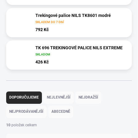
Trekingové palice NILS TK8601 modré
SKLADEM DO 7 DNÍ
792 Kč
TK 696 TREKINGOVÉ PALICE NILS EXTREME
SKLADOM
426 Kč
Ř
a
DOPORUČUJEME
NEJLEVNĚJŠÍ
NEJDRAŽŠÍ
z
e
NEJPRODÁVANĚJŠÍ
ABECEDNĚ
n
í
10
položek celkem
p
r