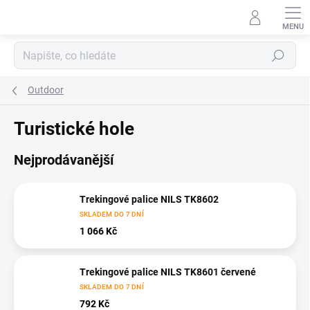
Přejít
na
obsah
Hledat
Outdoor
Turistické hole
Nejprodávanější
Trekingové palice NILS TK8602
SKLADEM DO 7 DNÍ
1 066 Kč
Trekingové palice NILS TK8601 červené
SKLADEM DO 7 DNÍ
792 Kč