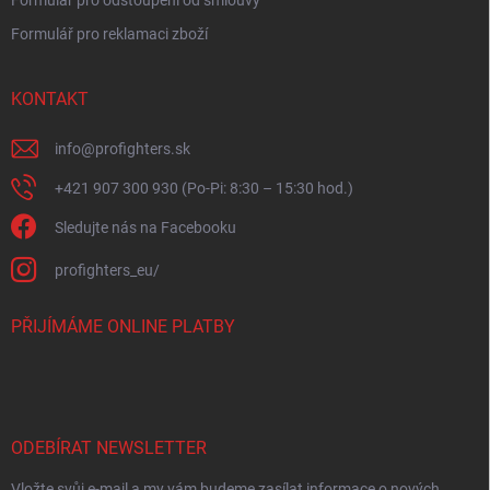
Formulář pro reklamaci zboží
KONTAKT
info
@
profighters.sk
+421 907 300 930 (Po-Pi: 8:30 – 15:30 hod.)
Sledujte nás na Facebooku
profighters_eu/
PŘIJÍMÁME ONLINE PLATBY
ODEBÍRAT NEWSLETTER
Vložte svůj e-mail a my vám budeme zasílat informace o nových