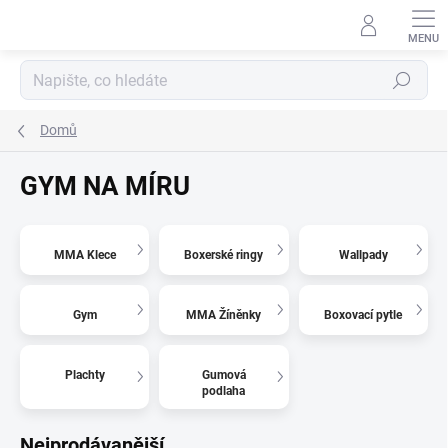
Přejít
na
obsah
Hledat
Domů
GYM NA MÍRU
MMA Klece
Boxerské ringy
Wallpady
Gym
MMA Žíněnky
Boxovací pytle
Plachty
Gumová
podlaha
Nejprodávanější