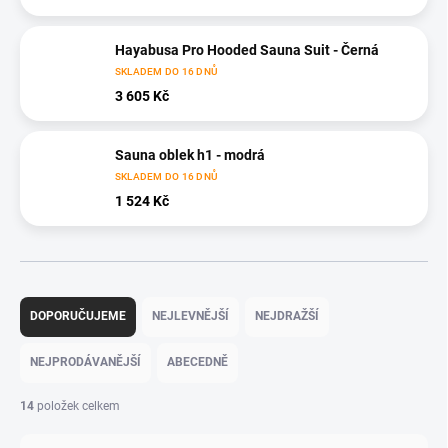
Hayabusa Pro Hooded Sauna Suit - Černá
SKLADEM DO 16 DNŮ
3 605 Kč
Sauna oblek h1 - modrá
SKLADEM DO 16 DNŮ
1 524 Kč
Ř
a
DOPORUČUJEME
NEJLEVNĚJŠÍ
NEJDRAŽŠÍ
z
e
NEJPRODÁVANĚJŠÍ
ABECEDNĚ
n
í
14
položek celkem
p
r