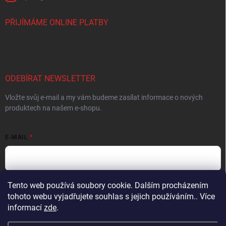
PŘIJÍMÁME ONLINE PLATBY
ODEBÍRAT NEWSLETTER
Vložte svůj e-mail a my vám budeme zasílat informace o nových
produktech na našem e-shopu.
E-MAIL
Tento web používá soubory cookie. Dalším procházením
Vložením e-mailu súhlasíte s
podmienkami ochrany osobných údajov
tohoto webu vyjadřujete souhlas s jejich používáním.. Více
Přihlásit se
informací
zde
.