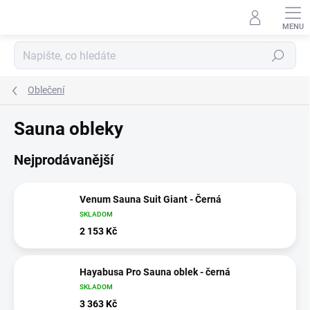
Přejít
na
obsah
Hledat
Oblečení
Sauna obleky
Nejprodávanější
Venum Sauna Suit Giant - Černá
SKLADOM
2 153 Kč
Hayabusa Pro Sauna oblek - černá
SKLADOM
3 363 Kč