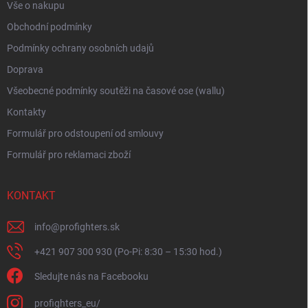
Vše o nakupu
v
ý
Obchodní podmínky
p
i
Podmínky ochrany osobních udajů
s
Doprava
u
Všeobecné podmínky soutěži na časové ose (wallu)
Kontakty
Formulář pro odstoupení od smlouvy
Formulář pro reklamaci zboží
KONTAKT
info
@
profighters.sk
+421 907 300 930 (Po-Pi: 8:30 – 15:30 hod.)
Sledujte nás na Facebooku
profighters_eu/