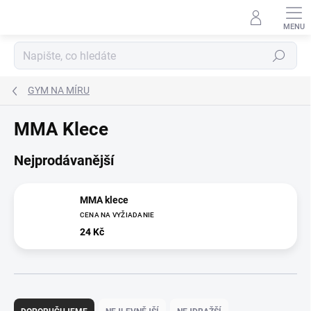
Přejít
na
obsah
Hledat
GYM NA MÍRU
MMA Klece
Nejprodávanější
MMA klece
CENA NA VYŽIADANIE
24 Kč
Ř
a