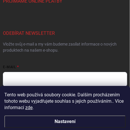
PŘIJÍMÁME ONLINE PLATBY
ODEBÍRAT NEWSLETTER
Vložte svůj e-mail a my vám budeme zasílat informace o nových
produktech na našem e-shopu.
E-MAIL
Tento web používá soubory cookie. Dalším procházením
Vložením e-mailu súhlasíte s
podmienkami ochrany osobných údajov
tohoto webu vyjadřujete souhlas s jejich používáním.. Více
Přihlásit se
informací
zde
.
Nastavení