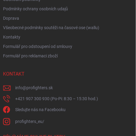
p
i
Podmínky ochrany osobních udajů
s
Doprava
u
Všeobecné podmínky soutěži na časové ose (wallu)
Kontakty
Formulář pro odstoupení od smlouvy
Formulář pro reklamaci zboží
KONTAKT
info
@
profighters.sk
+421 907 300 930 (Po-Pi: 8:30 – 15:30 hod.)
Sledujte nás na Facebooku
profighters_eu/