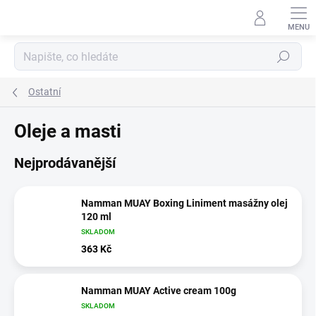
Přejít
na
obsah
Hledat
Ostatní
Oleje a masti
Nejprodávanější
Namman MUAY Boxing Liniment masážny olej
120 ml
SKLADOM
363 Kč
Namman MUAY Active cream 100g
SKLADOM