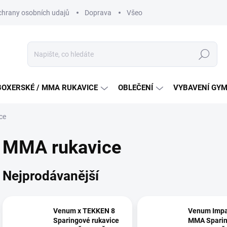
hrany osobních udajů
Doprava
Všeobecné podmínky soutěži na
Hledat
BOXERSKÉ / MMA RUKAVICE
OBLEČENÍ
VYBAVENÍ GY
ce
MMA rukavice
Nejprodávanější
Venum x TEKKEN 8
Venum Impa
Sparingové rukavice
MMA Spari