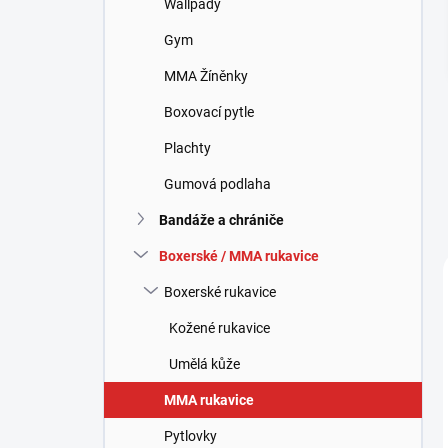
Wallpady
í
p
Gym
a
n
MMA Žíněnky
e
Boxovací pytle
l
Plachty
Gumová podlaha
Bandáže a chrániče
Boxerské / MMA rukavice
Boxerské rukavice
Kožené rukavice
Umělá kůže
MMA rukavice
Pytlovky