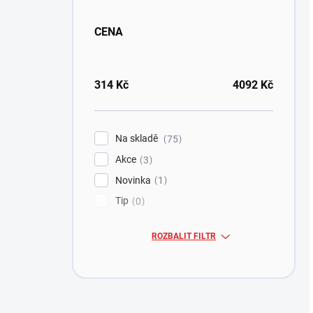
CENA
314
Kč
4092
Kč
Na skladě
75
Akce
3
Novinka
1
Tip
0
ROZBALIT FILTR