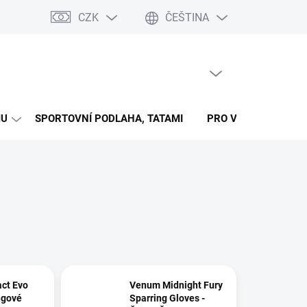
CZK
ČEŠTINA
 časové ose (wallu)
Kontakty
Formulář pro odstoupení od smlo
PRÁZDNÝ KOŠÍK
NÁKUPNÍ
KOŠÍK
MU
SPORTOVNÍ PODLAHA, TATAMI
PRO VŠECHNY SPOR
ct Evo
Venum Midnight Fury
ngové
Sparring Gloves -