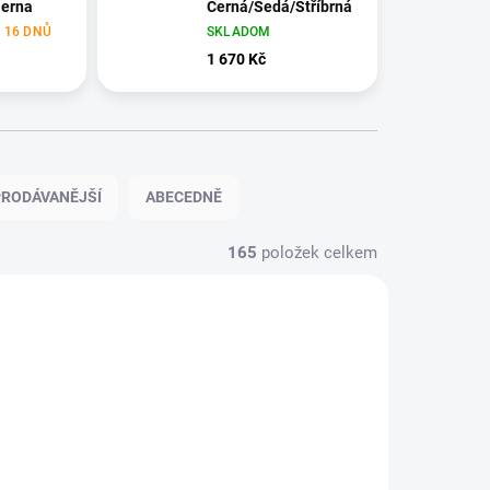
ierna
Černá/Šedá/Stříbrná
 16 DNŮ
SKLADOM
1 670 Kč
RODÁVANĚJŠÍ
ABECEDNĚ
165
položek celkem