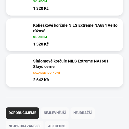
SKLADOM
1 320 Kč
Kolieskové korčule NILS Extreme NA684 Velto
růžové
SKLADOM
1 320 Kč
Slalomové korčule NILS Extreme NA1601
Slayd černé
SKLADEM DO 7 DNÍ
2 642 Kč
Ř
a
DOPORUČUJEME
NEJLEVNĚJŠÍ
NEJDRAŽŠÍ
z
e
NEJPRODÁVANĚJŠÍ
ABECEDNĚ