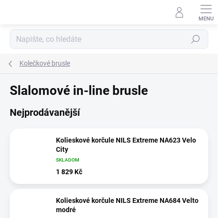
Přejít
na
obsah
Hledat
Kolečkové brusle
Slalomové in-line brusle
Nejprodávanější
Kolieskové korčule NILS Extreme NA623 Velo
City
SKLADOM
1 829 Kč
Kolieskové korčule NILS Extreme NA684 Velto
modré