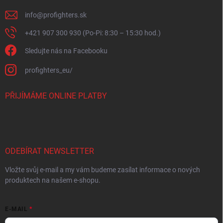
info
@
profighters.sk
+421 907 300 930 (Po-Pi: 8:30 – 15:30 hod.)
Sledujte nás na Facebooku
profighters_eu/
PŘIJÍMÁME ONLINE PLATBY
ODEBÍRAT NEWSLETTER
Vložte svůj e-mail a my vám budeme zasílat informace o nových
produktech na našem e-shopu.
E-MAIL