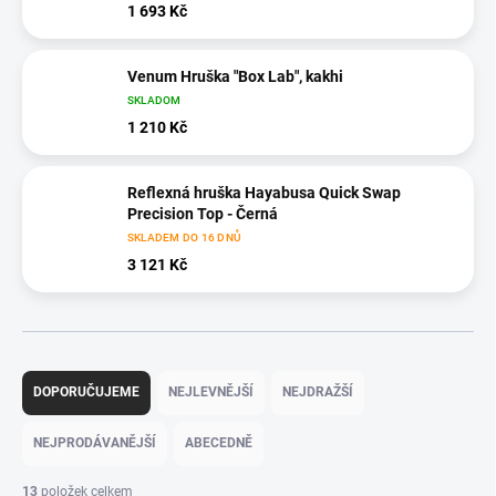
1 693 Kč
Venum Hruška "Box Lab", kakhi
SKLADOM
1 210 Kč
Reflexná hruška Hayabusa Quick Swap
Precision Top - Černá
SKLADEM DO 16 DNŮ
3 121 Kč
Ř
a
DOPORUČUJEME
NEJLEVNĚJŠÍ
NEJDRAŽŠÍ
z
e
NEJPRODÁVANĚJŠÍ
ABECEDNĚ
n
í
13
položek celkem