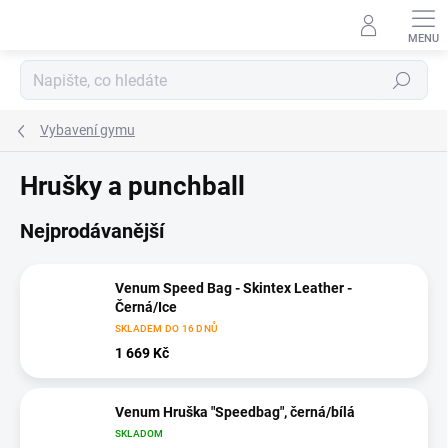
Přejít
na
obsah
Hledat
Vybavení gymu
Hrušky a punchball
Nejprodávanější
Venum Speed Bag - Skintex Leather -
Černá/Ice
SKLADEM DO 16 DNŮ
1 669 Kč
Venum Hruška "Speedbag", černá/bílá
SKLADOM