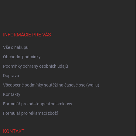
Z
a
á
c
p
í
p
a
r
t
v
í
INFORMÁCIE PRE VÁS
k
y
Vše o nakupu
v
ý
Obchodní podmínky
p
i
Podmínky ochrany osobních udajů
s
Doprava
u
Všeobecné podmínky soutěži na časové ose (wallu)
Kontakty
Formulář pro odstoupení od smlouvy
Formulář pro reklamaci zboží
KONTAKT