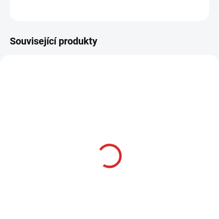
ZEPTAT SE
HLÍDAT
Související produkty
AKCE
SKLADOM
Namman MUAY Active
cream 100g
315 Kč
Do košíku