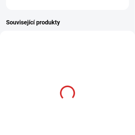
ZEPTAT SE
HLÍDAT
Související produkty
AKCE
SKLADOM
Namman MUAY Active
cream 100g
314 Kč
Do košíku