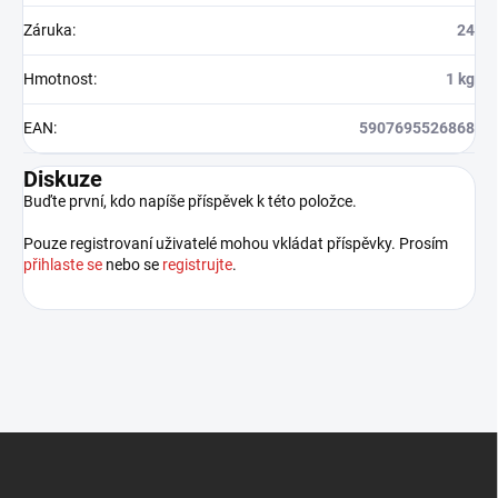
Záruka
:
24
Hmotnost
:
1 kg
EAN
:
5907695526868
Diskuze
Buďte první, kdo napíše příspěvek k této položce.
Pouze registrovaní uživatelé mohou vkládat příspěvky. Prosím
přihlaste se
nebo se
registrujte
.
Z
á
p