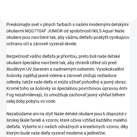
Preskúmajte svet v plných farbách s našimi modernými detskými
okuliarmi NQG770AF JUNIOR od spoločnosti NILS Aqua! Naše
okuliare jsou navržené tak, aby vášmu dieťaťu poskytli vynikajúcu
ochranu očí a zároveň vyzerali skvele.
Bezpečnosť vášho dieťaťa je přioritou, preto boli naše detské
okuliare špeciálne navržené tak, aby chráníli citlivé oči pred
škodlivým UV žiarením a nadmerným oslnením. Vysokokvalitní
šošovky zajišťují jasné videnie a zároveň znižujú nežiaduce
odlesky, takže vaše dieťa si může užívať pohodlný a jasný obraz.
Kromě toho sa šošovky so špeciálnou povrchovou úpravou Anti-
Fog nezahmlievajú, čo umožňuje zachovať jasný výhľad během
celej doby pobytu vo vode.
Nezabúdame ani na styl! Naše detské okuliare jsou k dispozícii v
širokej škále farieb a vzorov, které oživia vzhľad každého malého
dieťaťa. Vyberte si z našich odvážnych a kreatívnych vzorov, díky
kterým bude vaše dieťa vyzerať moderne a jedinečne.