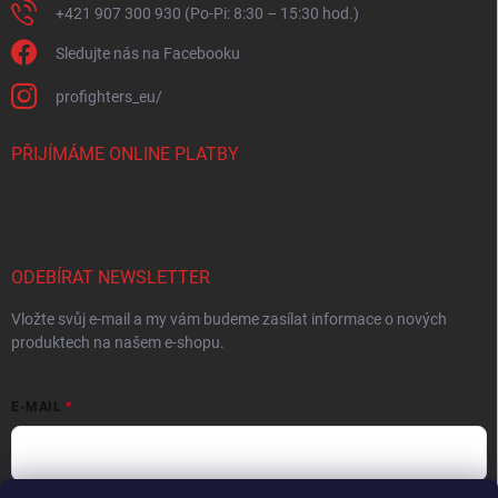
+421 907 300 930 (Po-Pi: 8:30 – 15:30 hod.)
Sledujte nás na Facebooku
profighters_eu/
PŘIJÍMÁME ONLINE PLATBY
ODEBÍRAT NEWSLETTER
Vložte svůj e-mail a my vám budeme zasílat informace o nových
produktech na našem e-shopu.
E-MAIL