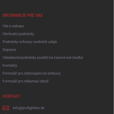
a
t
í
INFORMÁCIE PRE VÁS
Vše o nakupu
Obchodní podmínky
Podmínky ochrany osobních udajů
Doprava
Všeobecné podmínky soutěži na časové ose (wallu)
Kontakty
Formulář pro odstoupení od smlouvy
Formulář pro reklamaci zboží
KONTAKT
info
@
profighters.sk