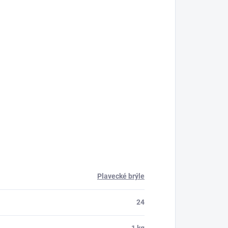
Plavecké brýle
24