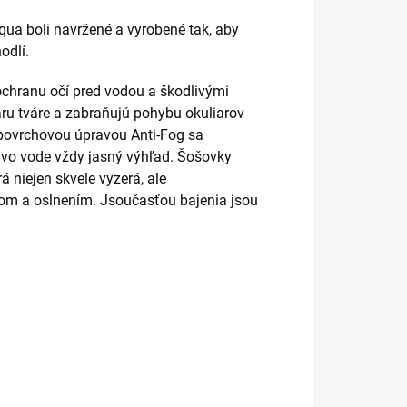
ua boli navržené a vyrobené tak, aby
odlí.
 ochranu očí pred vodou a škodlivými
ru tváre a zabraňujú pohybu okuliarov
ovrchovou úpravou Anti-Fog sa
 vo vode vždy jasný výhľad. Šošovky
á niejen skvele vyzerá, ale
om a oslnením. Jsoučasťou bajenia jsou