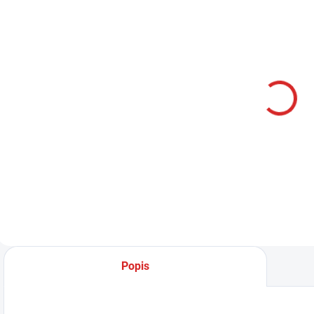
SKLADOM
Namman
MUAY Active
cream 100g
315 Kč
Do košíku
Popis