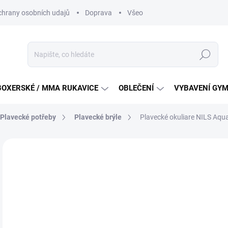
hrany osobních udajů
Doprava
Všeobecné podmínky soutěži na
Hledat
BOXERSKÉ / MMA RUKAVICE
OBLEČENÍ
VYBAVENÍ GY
Plavecké potřeby
Plavecké brýle
Plavecké okuliare NILS A
ZNAČKA:
NILS AQUA
2
Měr
SKL
cena