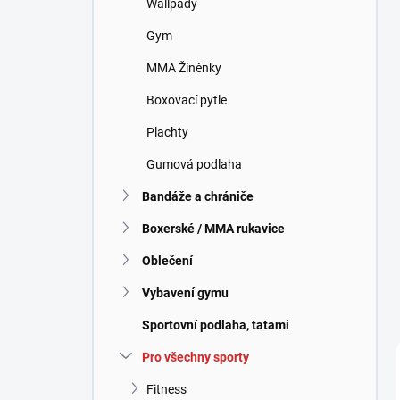
Wallpady
í
p
Gym
a
n
MMA Žíněnky
e
Boxovací pytle
l
Plachty
Gumová podlaha
Bandáže a chrániče
Boxerské / MMA rukavice
Oblečení
Vybavení gymu
Sportovní podlaha, tatami
Pro všechny sporty
Fitness