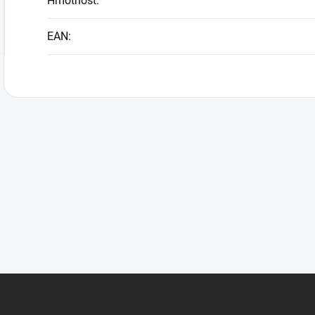
Hmotnost
:
EAN
: