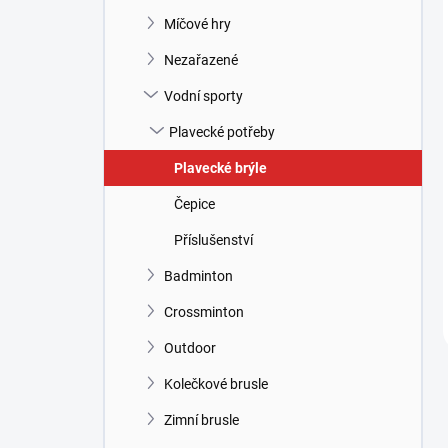
Míčové hry
Nezařazené
Vodní sporty
Plavecké potřeby
Plavecké brýle
Čepice
Příslušenství
Badminton
Crossminton
Outdoor
Kolečkové brusle
Zimní brusle