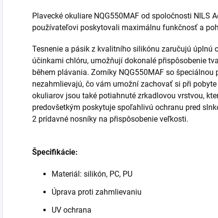
Plavecké okuliare NQG550MAF od spoločnosti NILS Aq
používateľovi poskytovali maximálnu funkčnosť a poh
Tesnenie a pásik z kvalitního silikónu zaručujú úplnú
účinkami chlóru, umožňují dokonalé přispôsobenie tva
během plávania. Zorníky NQG550MAF so špeciálnou p
nezahmlievajú, čo vám umožní zachovať si při pobyte
okuliarov jsou také potiahnuté zrkadlovou vrstvou, kter
predovšetkým poskytuje spoľahlivú ochranu pred slnk
2 prídavné nosníky na přispôsobenie veľkosti.
Špecifikácie:
Materiál: silikón, PC, PU
Úprava proti zahmlievaniu
UV ochrana