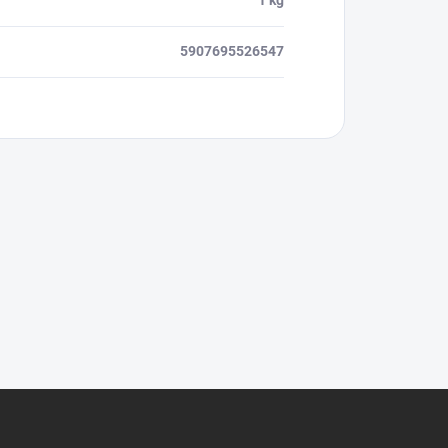
1 kg
5907695526547