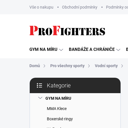
Přejít
Vše o nakupu
Obchodní podmínky
Podmínky oc
na
obsah
GYM NA MÍRU
BANDÁŽE A CHRÁNIČE
Domů
Pro všechny sporty
Vodní sporty
P
Kategorie
o
Přeskočit
s
kategorie
t
GYM NA MÍRU
r
MMA Klece
a
n
Boxerské ringy
n