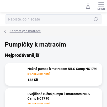
Přejít
na
obsah
Hledat
Karimatky a matrace
Pumpičky k matracím
Nejprodávanější
Nožná pumpa k matracom NILS Camp NC1791
SKLADEM DO 7 DNÍ
182 Kč
Dvojčinná ručná pumpa k matracom NILS
Camp NC1790
SKLADEM DO 7 DNÍ