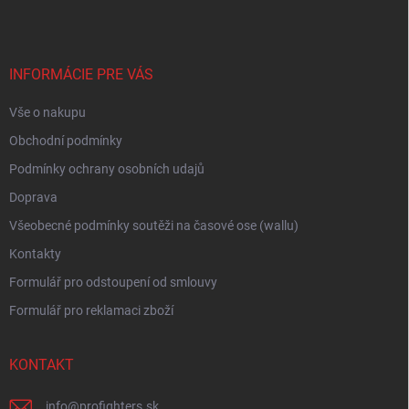
p
í
p
a
r
t
v
í
INFORMÁCIE PRE VÁS
k
y
Vše o nakupu
v
ý
Obchodní podmínky
p
i
Podmínky ochrany osobních udajů
s
Doprava
u
Všeobecné podmínky soutěži na časové ose (wallu)
Kontakty
Formulář pro odstoupení od smlouvy
Formulář pro reklamaci zboží
KONTAKT
info
@
profighters.sk