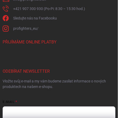
+421 907 300 930 (Po-Pi: 8:30 – 15:30 hod.)
Sledujte nás na Facebooku
profighters_eu/
PŘIJÍMÁME ONLINE PLATBY
ODEBÍRAT NEWSLETTER
Vložte svůj e-mail a my vám budeme zasílat informace o nových
produktech na našem e-shopu.
E-MAIL