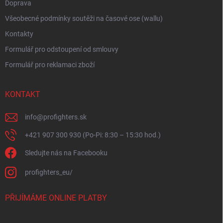
Doprava
u
Všeobecné podmínky soutěži na časové ose (wallu)
Kontakty
Formulář pro odstoupení od smlouvy
Formulář pro reklamaci zboží
KONTAKT
info
@
profighters.sk
+421 907 300 930 (Po-Pi: 8:30 – 15:30 hod.)
Sledujte nás na Facebooku
profighters_eu/
PŘIJÍMÁME ONLINE PLATBY