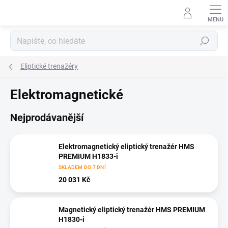
Přejít
na
obsah
Hledat
Eliptické trenažéry
Elektromagnetické
Nejprodávanější
Elektromagnetický eliptický trenažér HMS
PREMIUM H1833-i
SKLADEM DO 7 DNÍ
20 031 Kč
Magnetický eliptický trenažér HMS PREMIUM
H1830-i