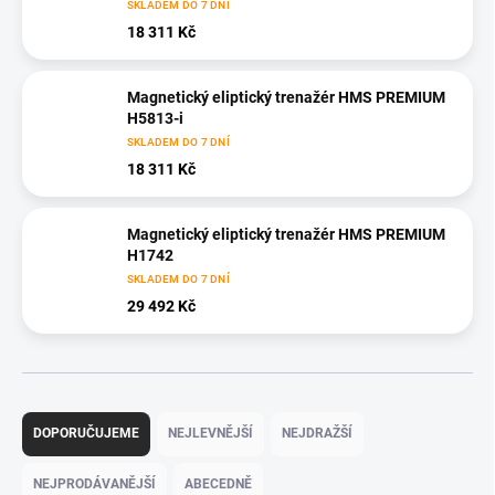
SKLADEM DO 7 DNÍ
18 311 Kč
Magnetický eliptický trenažér HMS PREMIUM
H5813-i
SKLADEM DO 7 DNÍ
18 311 Kč
Magnetický eliptický trenažér HMS PREMIUM
H1742
SKLADEM DO 7 DNÍ
29 492 Kč
Ř
a
DOPORUČUJEME
NEJLEVNĚJŠÍ
NEJDRAŽŠÍ
z
e
NEJPRODÁVANĚJŠÍ
ABECEDNĚ