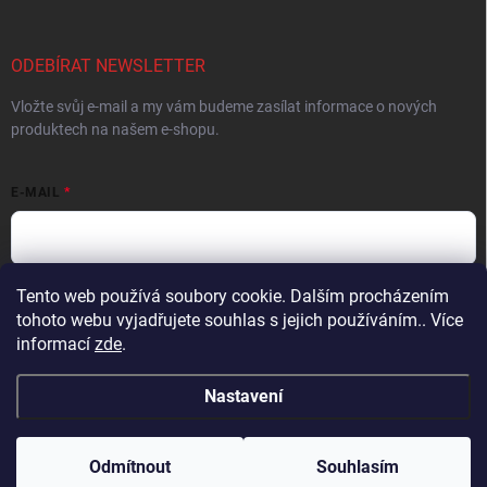
ODEBÍRAT NEWSLETTER
Vložte svůj e-mail a my vám budeme zasílat informace o nových
produktech na našem e-shopu.
E-MAIL
Tento web používá soubory cookie. Dalším procházením
Vložením e-mailu súhlasíte s
podmienkami ochrany osobných údajov
tohoto webu vyjadřujete souhlas s jejich používáním.. Více
Přihlásit se
informací
zde
.
Nastavení
Copyright 2026
ProFighters
. Všechna práva vyhrazena.
Upravit nastavení
cookies
Odmítnout
Souhlasím