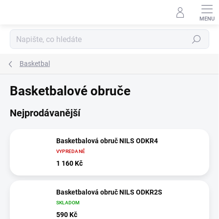
Přejít
na
obsah
Hledat
Basketbal
Basketbalové obruče
Nejprodávanější
Basketbalová obruč NILS ODKR4
VYPREDANÉ
1 160 Kč
Basketbalová obruč NILS ODKR2S
SKLADOM
590 Kč