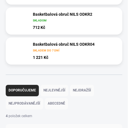
Basketbalová obruč NILS ODKR2
SKLADOM
712 Kč
Basketbalová obruč NILS ODKR04
SKLADEM DO 7 DNÍ
1 221 Kč
Ř
a
DOPORUČUJEME
NEJLEVNĚJŠÍ
NEJDRAŽŠÍ
z
e
NEJPRODÁVANĚJŠÍ
ABECEDNĚ
n
í
4
položek celkem
p
r