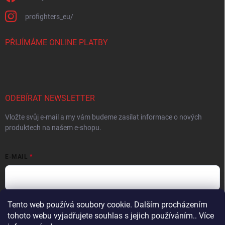
profighters_eu/
PŘIJÍMÁME ONLINE PLATBY
ODEBÍRAT NEWSLETTER
Vložte svůj e-mail a my vám budeme zasílat informace o nových
produktech na našem e-shopu.
E-MAIL
Tento web používá soubory cookie. Dalším procházením
Vložením e-mailu súhlasíte s
podmienkami ochrany osobných údajov
tohoto webu vyjadřujete souhlas s jejich používáním.. Více
Přihlásit se