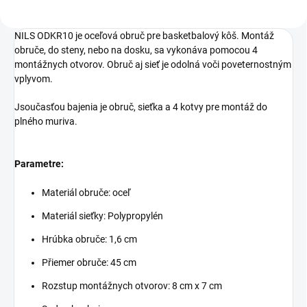
NILS ODKR10 je oceľová obruč pre basketbalový kôš. Montáž
obruče, do steny, nebo na dosku, sa vykonáva pomocou 4
montážnych otvorov. Obruč aj sieť je odolná voči poveternostným
vplyvom.
Jsoučasťou bajenia je obruč, sieťka a 4 kotvy pre montáž do
plného muriva.
Parametre:
Materiál obruče: oceľ
Materiál sieťky: Polypropylén
Hrúbka obruče: 1,6 cm
Přiemer obruče: 45 cm
Rozstup montážnych otvorov: 8 cm x 7 cm