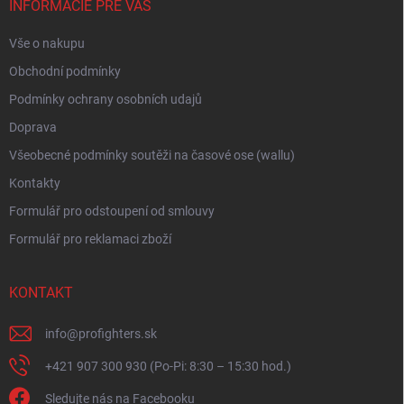
í
INFORMÁCIE PRE VÁS
Vše o nakupu
Obchodní podmínky
Podmínky ochrany osobních udajů
Doprava
Všeobecné podmínky soutěži na časové ose (wallu)
Kontakty
Formulář pro odstoupení od smlouvy
Formulář pro reklamaci zboží
KONTAKT
info
@
profighters.sk
+421 907 300 930 (Po-Pi: 8:30 – 15:30 hod.)
Sledujte nás na Facebooku