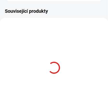
Související produkty
AKCE
SKLADOM
Namman MUAY Active
cream 100g
314 Kč
Do košíku