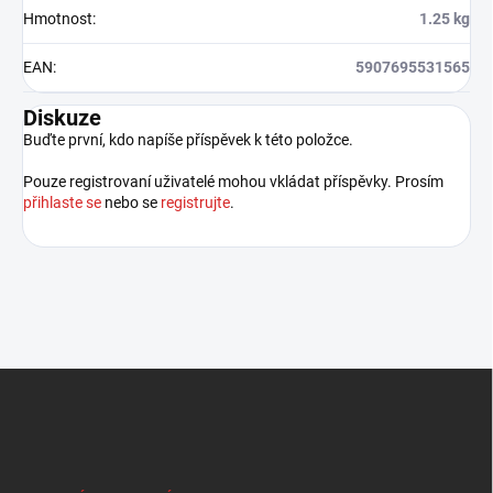
Hmotnost
:
1.25 kg
EAN
:
5907695531565
Diskuze
Buďte první, kdo napíše příspěvek k této položce.
Pouze registrovaní uživatelé mohou vkládat příspěvky. Prosím
přihlaste se
nebo se
registrujte
.
Z
á
p
a
t