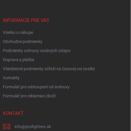
p
ä
t
i
INFORMÁCIE PRE VÁS
e
Všetko o nákupe
Obchodné podmienky
Podmienky ochrany osobných údajov
Doprava a platba
Všeobecné podmienky súťaži na časovej osi (walle)
Kontakty
Formulář pro odstoupení od smlouvy
Formulář pro reklamaci zboží
KONTAKT
info
@
profighters.sk