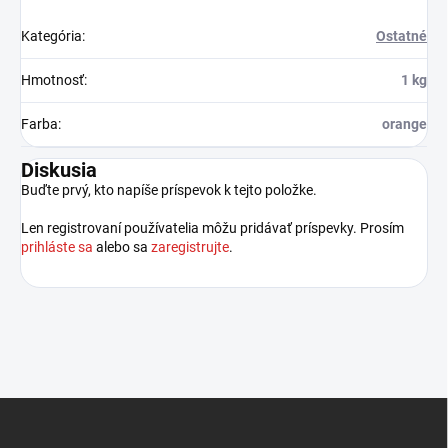
Kategória
:
Ostatné
Hmotnosť
:
1 kg
Farba
:
orange
Diskusia
Buďte prvý, kto napíše príspevok k tejto položke.
Len registrovaní používatelia môžu pridávať príspevky. Prosím
prihláste sa
alebo sa
zaregistrujte
.
Z
á