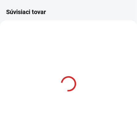
Súvisiaci tovar
AKCIA
SKLADOM
Namman MUAY Active
krém 100g
€12,99
Do košíka