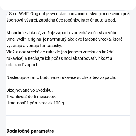
SmellWell™ Original je švédskou inováciou - skvelým riešením pre
športovú výstroj, zapáchajúce topánky, interiér auta a pod.
Absorbuje vlhkosť, znižuje zápach, zanecháva čerstvú vôňu.
SmellWell™ Original je navrhnutý ako dve farebné vrecká, ktoré
vyzerajú a voňajú fantasticky.
Vložte obe vrecká do rukavíc (po jednom vrecku do každej
rukavice) a nechajte ich počas noci absorbovať vlhkosť a
odstrániť zápach.
Nasledujúce ráno budú vaše rukavice suché a bez zápachu.
Dizajnované vo Švédsku.
Trvanlivosť do 6 mesiacov.
Hmotnosť 1 páru vreciek 100 g.
Dodatočné parametre