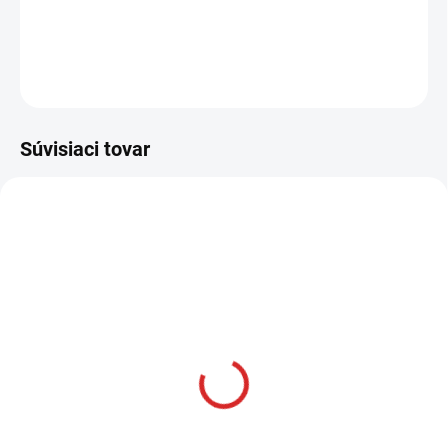
DETAILNÉ INFORMÁCIE
OPÝTAŤ SA
STRÁŽIŤ
Súvisiaci tovar
AKCIA
SKLADOM
Namman MUAY Active
krém 100g
€12,99