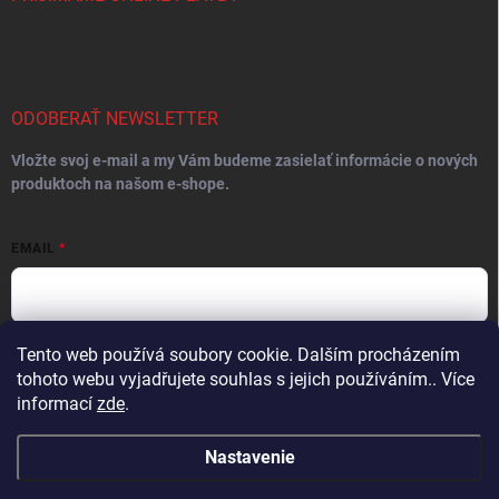
ODOBERAŤ NEWSLETTER
Vložte svoj e-mail a my Vám budeme zasielať informácie o nových
produktoch na našom e-shope.
EMAIL
Tento web používá soubory cookie. Dalším procházením
Vložením e-mailu súhlasíte s
podmienkami ochrany osobných údajov
tohoto webu vyjadřujete souhlas s jejich používáním.. Více
Prihlásiť sa
informací
zde
.
Nastavenie