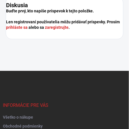
Diskusia
Buďte prvý, kto napíše príspevok k tejto položke.
Len registrovaní používatelia môžu pridávať príspevky. Prosím
prihláste sa
alebo sa
zaregistrujte
.
Z
á
p
ä
t
i
INFORMÁCIE PRE VÁS
e
Všetko o nákupe
Obchodné podmienky