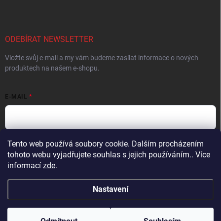
ODEBÍRAT NEWSLETTER
Vložte svůj e-mail a my vám budeme zasílat informace o nových
produktech na našem e-shopu.
E-MAIL
Tento web používá soubory cookie. Dalším procházením
Vložením e-mailu súhlasíte s
podmienkami ochrany osobných údajov
tohoto webu vyjadřujete souhlas s jejich používáním.. Více
Přihlásit se
informací
zde
.
Nastavení
Copyright 2026
ProFighters
. Všechna práva vyhrazena.
Upravit nastavení
cookies