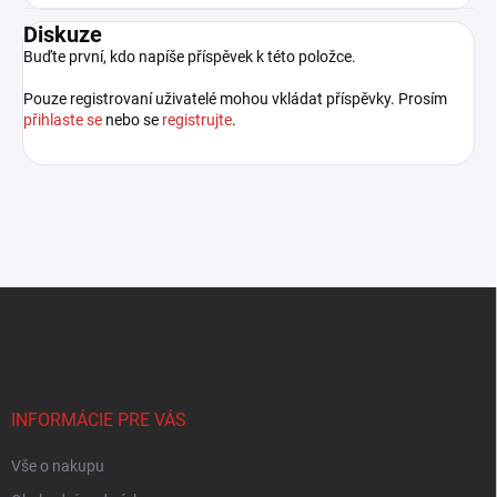
Diskuze
Buďte první, kdo napíše příspěvek k této položce.
Pouze registrovaní uživatelé mohou vkládat příspěvky. Prosím
přihlaste se
nebo se
registrujte
.
Z
á
p
a
t
í
INFORMÁCIE PRE VÁS
Vše o nakupu