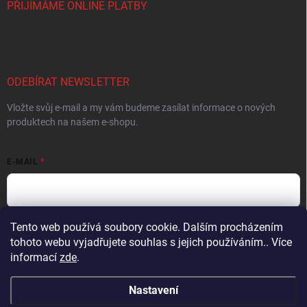
PŘIJÍMÁME ONLINE PLATBY
ODEBÍRAT NEWSLETTER
Vložte svůj e-mail a my vám budeme zasílat informace o nových
produktech na našem e-shopu.
E-MAIL
Tento web používá soubory cookie. Dalším procházením
Vložením e-mailu súhlasíte s
podmienkami ochrany osobných údajov
tohoto webu vyjadřujete souhlas s jejich používáním.. Více
Přihlásit se
informací
zde
.
Nastavení