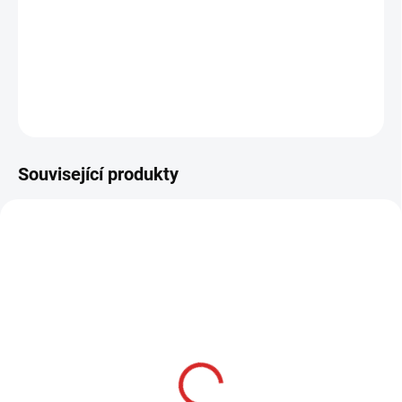
−
+
Přidat do košíku
ZEPTAT SE
HLÍDAT
Související produkty
AKCE
SKLADOM
Namman MUAY Active
cream 100g