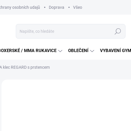
hrany osobních udajů
Doprava
Všeobecné podmínky soutěži na
Hledat
BOXERSKÉ / MMA RUKAVICE
OBLEČENÍ
VYBAVENÍ GY
 klec REGARD s prstencem
ZNAČKA:
REGARD
24
Měr
VY
cena
DETA