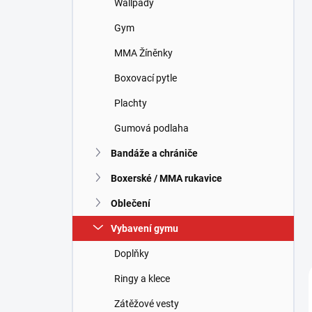
Wallpady
í
p
Gym
a
n
MMA Žíněnky
e
Boxovací pytle
l
Plachty
Gumová podlaha
Bandáže a chrániče
Boxerské / MMA rukavice
Oblečení
Vybavení gymu
Doplňky
Ringy a klece
Zátěžové vesty