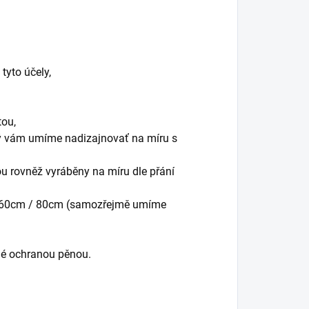
tyto účely,
tou,
rý vám umíme nadizajnovať na míru s
sou rovněž vyráběny na míru dle přání
/ 60cm / 80cm (samozřejmě umíme
né ochranou pěnou.