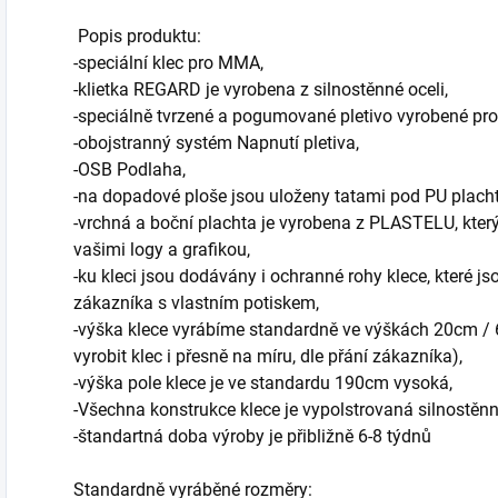
Popis produktu:
-speciální klec pro MMA,
-klietka REGARD je vyrobena z silnostěnné oceli,
-speciálně tvrzené a pogumované pletivo vyrobené pro 
-obojstranný systém Napnutí pletiva,
-OSB Podlaha,
-na dopadové ploše jsou uloženy tatami pod PU plach
-vrchná a boční plachta je vyrobena z PLASTELU, kte
vašimi logy a grafikou,
-ku kleci jsou dodávány i ochranné rohy klece, které j
zákazníka s vlastním potiskem,
-výška klece vyrábíme standardně ve výškách 20cm 
vyrobit klec i přesně na míru, dle přání zákazníka),
-výška pole klece je ve standardu 190cm vysoká,
-Všechna konstrukce klece je vypolstrovaná silnostěn
-štandartná doba výroby je přibližně 6-8 týdnů
Standardně vyráběné rozměry: