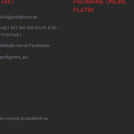
TAKT
PŘIJÍMÁME ONLINE
PLATBY
info
@
profighters.sk
+421 907 300 930 (Po-Pi: 8:30 –
15:30 hod.)
Sledujte nás na Facebooku
profighters_eu/
ce o nových produktech na