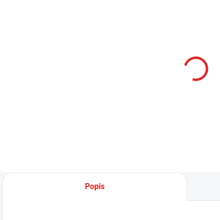
SKLADOM
Namman
MUAY Active
cream 100g
314 Kč
Do košíku
Popis