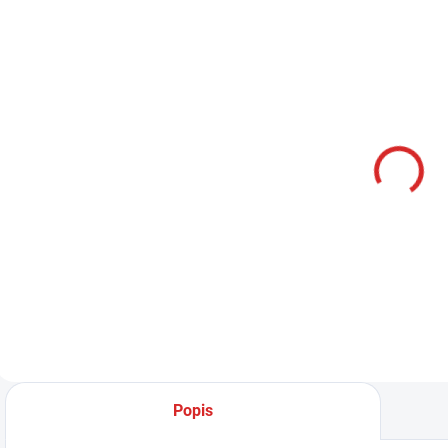
SKLADOM
Namman
MUAY Active
cream 100g
314 Kč
Do košíku
Popis