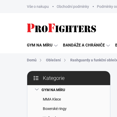
Přejít
Vše o nakupu
Obchodní podmínky
Podmínky oc
na
obsah
GYM NA MÍRU
BANDÁŽE A CHRÁNIČE
Domů
Oblečení
Rashguardy a funkční obleč
P
Kategorie
o
Přeskočit
s
kategorie
t
GYM NA MÍRU
r
MMA Klece
a
n
Boxerské ringy
n