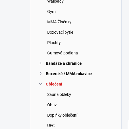
Wallpady
í
p
Gym
a
n
MMA Žíněnky
e
Boxovací pytle
l
Plachty
Gumová podlaha
Bandáže a chrániče
Boxerské / MMA rukavice
Oblečení
Sauna obleky
Obuv
Doplňky oblečení
UFC