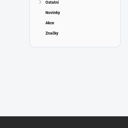
Ostatní
Novinky
Akce
Značky
Z
á