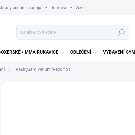
hrany osobních udajů
Doprava
Všeobecné podmínky soutěži na
Hledat
BOXERSKÉ / MMA RUKAVICE
OBLEČENÍ
VYBAVENÍ GY
ení
Rashguard Venum "Razor" Ss
ZNAČKA:
VENUM
AKCE
1 
Měr
SK
cena
VAR