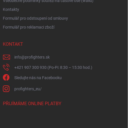
Všeobecné podmínky soutěži na časové ose (wallu)
Kontakty
Formulář pro odstoupení od smlouvy
Formulář pro reklamaci zboží
KONTAKT
info
@
profighters.sk
+421 907 300 930 (Po-Pi: 8:30 – 15:30 hod.)
Sledujte nás na Facebooku
profighters_eu/
PŘIJÍMÁME ONLINE PLATBY