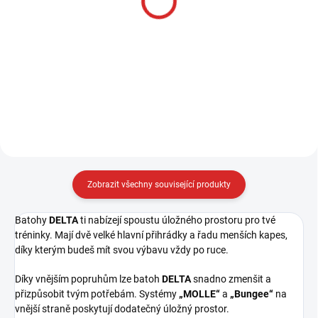
cream 100g
TACTIC-S
314 Kč
1 937 Kč
Do košíku
Detail
Zobrazit všechny související produkty
Batohy
DELTA
ti nabízejí spoustu úložného prostoru pro tvé
tréninky. Mají dvě velké hlavní přihrádky a řadu menších kapes,
díky kterým budeš mít svou výbavu vždy po ruce.
Díky vnějším popruhům lze batoh
DELTA
snadno zmenšit a
přizpůsobit tvým potřebám. Systémy
„MOLLE“
a
„Bungee“
na
vnější straně poskytují dodatečný úložný prostor.