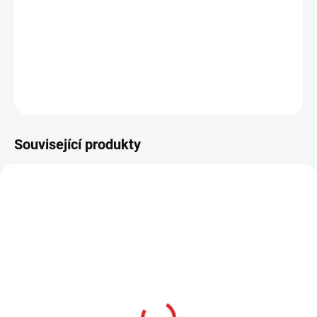
−
+
Přidat do košíku
DETAILNÍ INFORMACE
ZEPTAT SE
HLÍDAT
Související produkty
AKCE
SKLADOM
SKLADEM DO 16 DNŮ
Namman MUAY Active
Phantom Athletics Batoh