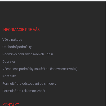
Z
á
p
a
t
í
INFORMÁCIE PRE VÁS
Vše o nakupu
Obchodní podmínky
Podmínky ochrany osobních udajů
Doprava
Všeobecné podmínky soutěži na časové ose (wallu)
Kontakty
Formulář pro odstoupení od smlouvy
Formulář pro reklamaci zboží
KONTAKT