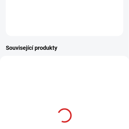
−
+
Přidat do košíku
ZEPTAT SE
HLÍDAT
Související produkty
AKCE
SKLADOM
Namman MUAY Active
cream 100g