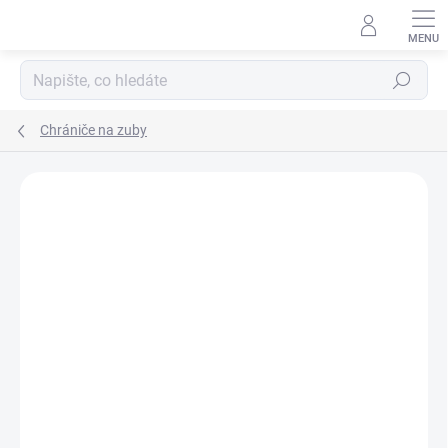
Přejít
na
obsah
Hledat
Chrániče na zuby
ZNAČKA:
OPRO