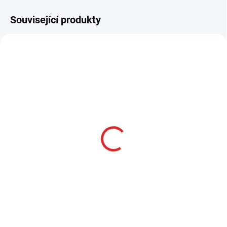
Související produkty
AKCE
SKLADOM
Namman MUAY Active
cream 100g
315 Kč
Do košíku