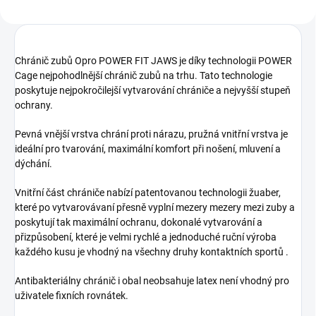
Chránič zubů Opro POWER FIT JAWS je díky technologii POWER
Cage nejpohodlnější chránič zubů na trhu. Tato technologie
poskytuje nejpokročilejší vytvarování chrániče a nejvyšší stupeň
ochrany.
Pevná vnější vrstva chrání proti nárazu, pružná vnitřní vrstva je
ideální pro tvarování, maximální komfort při nošení, mluvení a
dýchání.
Vnitřní část chrániče nabízí patentovanou technologii žuaber,
které po vytvarovávaní přesně vyplní mezery mezery mezi zuby a
poskytují tak maximální ochranu, dokonalé vytvarování a
přizpůsobení, které je velmi rychlé a jednoduché ruční výroba
každého kusu je vhodný na všechny druhy kontaktních sportů .
Antibakteriálny chránič i obal neobsahuje latex není vhodný pro
uživatele fixních rovnátek.