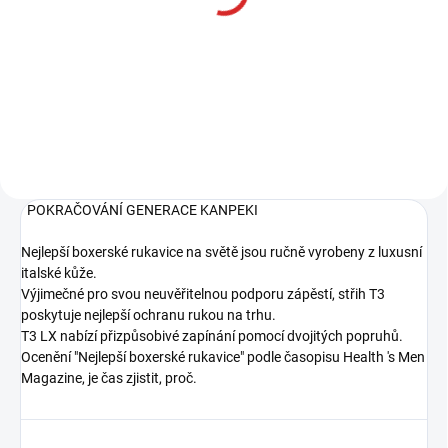
cream 100g
315 Kč
Do košíku
POKRAČOVÁNÍ GENERACE KANPEKI
Nejlepší boxerské rukavice na světě jsou ručně vyrobeny z luxusní
italské kůže.
Výjimečné pro svou neuvěřitelnou podporu zápěstí, střih T3
poskytuje nejlepší ochranu rukou na trhu.
T3 LX nabízí přizpůsobivé zapínání pomocí dvojitých popruhů.
Ocenění "Nejlepší boxerské rukavice" podle časopisu Health 's Men
Magazine, je čas zjistit, proč.