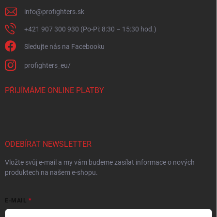
info
@
profighters.sk
+421 907 300 930 (Po-Pi: 8:30 – 15:30 hod.)
Sledujte nás na Facebooku
profighters_eu/
PŘIJÍMÁME ONLINE PLATBY
ODEBÍRAT NEWSLETTER
Vložte svůj e-mail a my vám budeme zasílat informace o nových
produktech na našem e-shopu.
E-MAIL