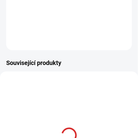
−
+
Přidat do košíku
DETAILNÍ INFORMACE
ZEPTAT SE
HLÍDAT
Související produkty
AKCE
SKLADOM
Namman MUAY Active