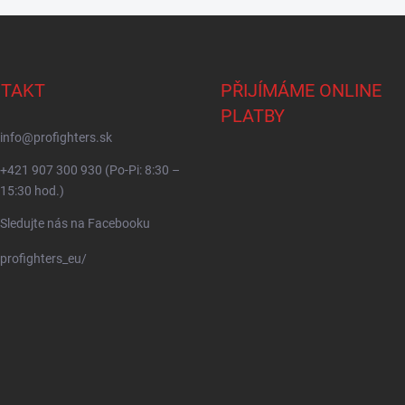
TAKT
PŘIJÍMÁME ONLINE
PLATBY
info
@
profighters.sk
+421 907 300 930 (Po-Pi: 8:30 –
15:30 hod.)
Sledujte nás na Facebooku
profighters_eu/