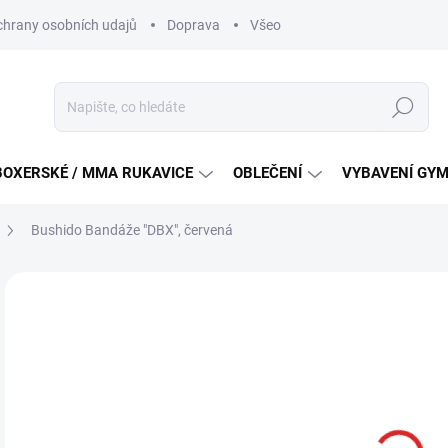
hrany osobních udajů
Doprava
Všeobecné podmínky soutěži na
Hledat
BOXERSKÉ / MMA RUKAVICE
OBLEČENÍ
VYBAVENÍ GY
Bushido Bandáže "DBX", červená
ZNAČKA:
BUSHIDO
1
Měr
VY
cena
M