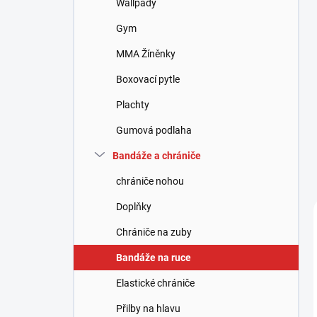
Wallpady
í
p
Gym
a
n
MMA Žíněnky
e
Boxovací pytle
l
Plachty
Gumová podlaha
Bandáže a chrániče
chrániče nohou
Doplňky
Chrániče na zuby
Bandáže na ruce
Elastické chrániče
Přilby na hlavu