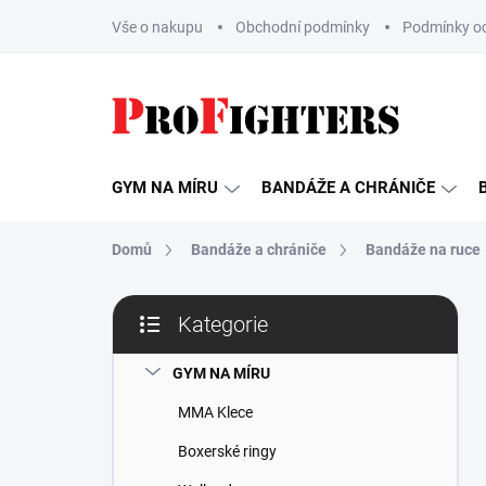
Přejít
Vše o nakupu
Obchodní podmínky
Podmínky oc
na
obsah
GYM NA MÍRU
BANDÁŽE A CHRÁNIČE
Domů
Bandáže a chrániče
Bandáže na ruce
P
Kategorie
o
Přeskočit
s
kategorie
t
GYM NA MÍRU
r
MMA Klece
a
n
Boxerské ringy
n