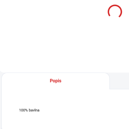
Namman
MUAY Active
cream 100g
315 Kč
Do košíku
Popis
100% bavlna