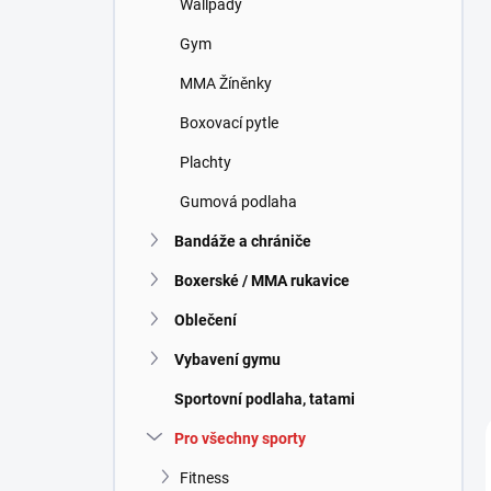
Wallpady
í
p
Gym
a
n
MMA Žíněnky
e
Boxovací pytle
l
Plachty
Gumová podlaha
Bandáže a chrániče
Boxerské / MMA rukavice
Oblečení
Vybavení gymu
Sportovní podlaha, tatami
Pro všechny sporty
Fitness