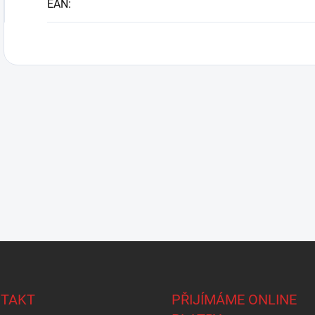
EAN
:
TAKT
PŘIJÍMÁME ONLINE