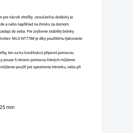
 pre nácvik streľby. Jsoučasťou dodávky je
ade a nebo například na ihrisku za domom.
padajú do seba. Pre zvýšenie stability bránky
otiev. NILS NT7788 je díky použitému ljakovanie
treľby, ten sa ku konštrukcii připevní pomocou
ránky pouze 5 otvorov pomocou kterých můžeme
ré můžeme použiť pre spestrenie tréninku, nebo při
m 25 mm