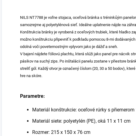
NILS NT7788 je voľne stojaca, oceľová bránka s tréninkůým panelom
samozrejme aj polyetylénová sieť. Ideálne uplatnenie nájde na záhr
Konštrukcia bránky je vyrobená z oceľových trubiek, které hladko za
možno konštrukciu připevniť k podkladu pomocou 8-mi dodávaných k
odolná voči poveternostným vplyvom jako je dážď a sneh.
V bajení nájdete fóliovú plachtu, která slúži jako panel pre nácvik s
pásikov na suchý zips. Po inštalácii panelu zostane v přiestore b
streliť gól. Každý otvor je označený číslom (20, 30 a 50 bodov), kte
hre na skóre.
Parametre:
Materiál konštrukcie: oceľové rúrky s přiemero
Materiál siete: polyetylén (PE), oká 11 x 11 cm
Rozmer: 215 x 150 x 76 cm