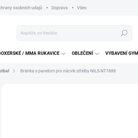
hrany osobních udajů
Doprava
Všeobecné podmínky soutěži na
Hledat
BOXERSKÉ / MMA RUKAVICE
OBLEČENÍ
VYBAVENÍ GY
otbal
Bránka s panelom pro nácvik střelby NILS NT7888
ZNAČKA:
NILS
1 
Měr
SKL
cena