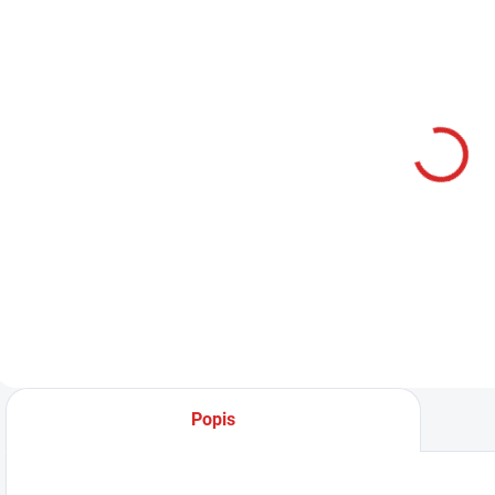
SKLADOM
Namman
MUAY Active
cream 100g
315 Kč
Do košíku
Popis