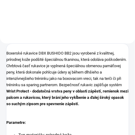
Do košíku
Boxerské rukavice DBX BUSHIDO BB2 jsou vyrobené z kvalitnej,
prírodnej kože podšité špeciálnou tkaninou, která odoláva poškodením.
Chrbtová časť rukavice je vyplnená špeciálnou obmenou pamäťovej
peny, která dokonale pohlcuje údery aj během dlhšieho a
intenzívnejšieho tréninku jako na boxovacom vreci, tak na terči či při
tréninku sa sparing partnerom. Bezpečnosť rukavic zajišťuje systém
Wrist Protect
- dodatočná vrstva peny v oblasti zápěstí, remienok mezi
palcom a rukavicou, který bráni jeho vykĺbenie a ďalej široký opasok
so suchým zipsom pre spevnenie zápěstí.
Parametre:
Typ materiálu: prírodná koža