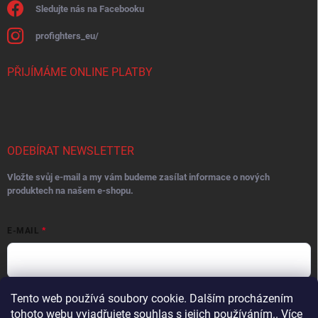
Sledujte nás na Facebooku
profighters_eu/
PŘIJÍMÁME ONLINE PLATBY
ODEBÍRAT NEWSLETTER
Vložte svůj e-mail a my vám budeme zasílat informace o nových
produktech na našem e-shopu.
E-MAIL
Tento web používá soubory cookie. Dalším procházením
Vložením e-mailu súhlasíte s
podmienkami ochrany osobných údajov
tohoto webu vyjadřujete souhlas s jejich používáním.. Více