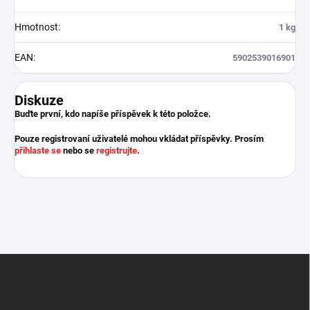
Hmotnost
:
1 kg
EAN
:
5902539016901
Diskuze
Buďte první, kdo napíše příspěvek k této položce.
Pouze registrovaní uživatelé mohou vkládat příspěvky. Prosím
přihlaste se
nebo se
registrujte
.
Z
á
p
a