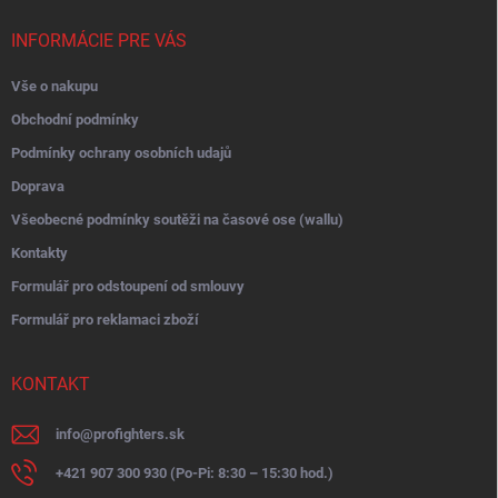
t
í
INFORMÁCIE PRE VÁS
Vše o nakupu
Obchodní podmínky
Podmínky ochrany osobních udajů
Doprava
Všeobecné podmínky soutěži na časové ose (wallu)
Kontakty
Formulář pro odstoupení od smlouvy
Formulář pro reklamaci zboží
KONTAKT
info
@
profighters.sk
+421 907 300 930 (Po-Pi: 8:30 – 15:30 hod.)