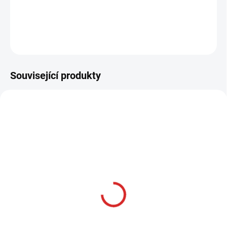
DETAILNÍ INFORMACE
ZEPTAT SE
HLÍDAT
Související produkty
AKCE
SKLADOM
Namman MUAY Active
cream 100g
315 Kč