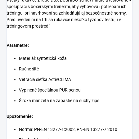
spolupráci s boxerskými trénermi, aby vyhovovali potrebám ich
tréningu, pri navrhovaní sa zohľadňujú aj bezpečnostné normy.
Pred uvedením na trh sa rukavice niekoľko týždňov testujú v
tréningovom prostredí.
Parametre:
Materiál: syntetická koža
Ručne šité
Vetracia sieťka ActivCLIMA
Vyplnené špeciálnou PUR penou
Široká manžeta na zápästie na suchý zips
Upozornenie:
Norma: PN-EN 13277-1:2002, PN-EN 13277-7:2010