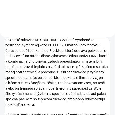
Do košíka
Boxerské rukavice DBX BUSHIDO B-2v17 sú vyrobené zo
zosilnenej syntetickej kože PU FELEX s matnou povrchovou
úpravou podšitou tkaninou Blacktop, ktorá odoláva poškodeniu.
Rukavice sú na strane dlane vybavené sieťkou ActivCLIMA, ktorá
v kombinácii s vnútorným, vzduch prepúšťajúcim materiálom
pomáha znižovať teplotu vo vnútri rukavice, vďaka čomu sa ruka
menej potí a tréning je pohodlnejší. Chrbát rukavice je vyplnený
špeciálnou pamäťovou penou, ktorá dokonale tlmí údery aj pri
dlhšom a intenzívnejšom tréningu na boxovacom vreci, na terči
alebo pri tréningu so sparingpartnerom. Bezpečnosť zaisťuje
široký pásik na suchý zips na spevnenie zápästia a oblasť palca
spojená pásikom so zvyškom rukavice, tieto prvky minimalizujú
možnosť zranenia.
Všetky rukavice z radu DBX BUSHIDO sú navrhnuté a testované v