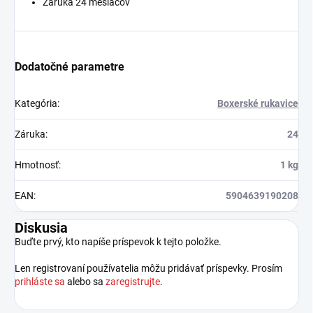
Záruka 24 mesiacov
Dodatočné parametre
Kategória
:
Boxerské rukavice
Záruka
:
24
Hmotnosť
:
1 kg
EAN
:
5904639190208
Diskusia
Buďte prvý, kto napíše príspevok k tejto položke.
Len registrovaní používatelia môžu pridávať príspevky. Prosím
prihláste sa
alebo sa
zaregistrujte
.