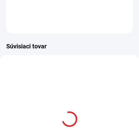
DETAILNÉ INFORMÁCIE
OPÝTAŤ SA
STRÁŽIŤ
Súvisiaci tovar
AKCIA
SKLADOM
Namman MUAY Active
krém 100g
€12,99