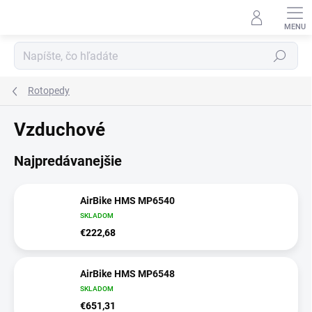
Prejsť
na
obsah
Hľadať
Rotopedy
Vzduchové
Najpredávanejšie
AirBike HMS MP6540
SKLADOM
€222,68
AirBike HMS MP6548
SKLADOM
€651,31