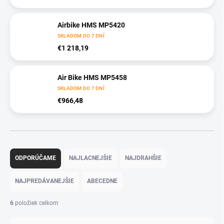
Airbike HMS MP5420
SKLADOM DO 7 DNÍ
€1 218,19
Air Bike HMS MP5458
SKLADOM DO 7 DNÍ
€966,48
R
a
ODPORÚČAME
NAJLACNEJŠIE
NAJDRAHŠIE
d
e
NAJPREDÁVANEJŠIE
ABECEDNE
n
i
6
položiek celkom
e
p