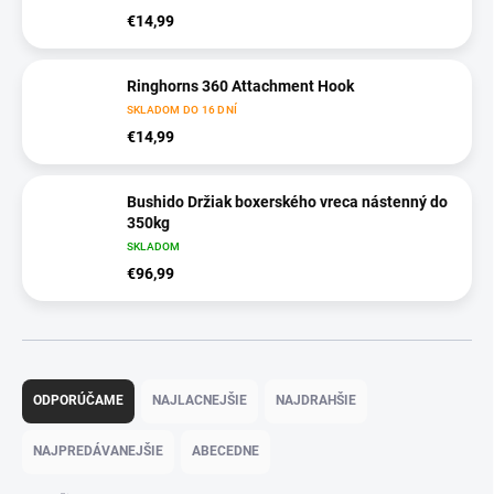
€14,99
Ringhorns 360 Attachment Hook
SKLADOM DO 16 DNÍ
€14,99
Bushido Držiak boxerského vreca nástenný do
350kg
SKLADOM
€96,99
R
a
ODPORÚČAME
NAJLACNEJŠIE
NAJDRAHŠIE
d
e
NAJPREDÁVANEJŠIE
ABECEDNE
n