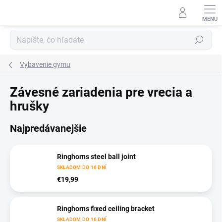
Prejsť
na
obsah
Hľadať
Vybavenie gymu
Závesné zariadenia pre vrecia a
hrušky
Najpredávanejšie
Ringhorns steel ball joint
SKLADOM DO 16 DNÍ
€19,99
Ringhorns fixed ceiling bracket
SKLADOM DO 16 DNÍ