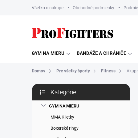
Prejsť
Všetko o nákupe
Obchodné podmienky
Podmie
na
obsah
GYM NA MIERU
BANDÁŽE A CHRÁNIČE
Domov
Pre všetky športy
Fitness
Akupr
B
Kategórie
o
Preskočiť
č
kategórie
n
GYM NA MIERU
ý
MMA Klietky
p
a
Boxerské ringy
n