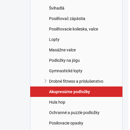
Švihadlá
Posilňovač zápästia
Posilňovacie kolieska, valce
Lopty
Masážne valce
Podložky na jógu
Gymnastické lopty
Drobné fitness a príslušenstvo
Akupresúrne podložky
Hula hop
Ochranné a puzzle podložky
Posilovacie opasky