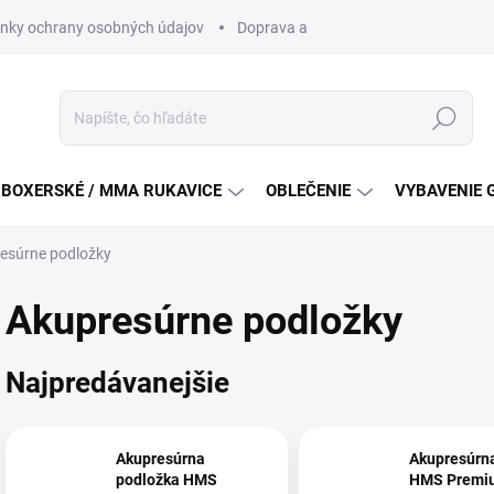
nky ochrany osobných údajov
Doprava a platba
Všeobecné podm
Hľadať
BOXERSKÉ / MMA RUKAVICE
OBLEČENIE
VYBAVENIE 
esúrne podložky
Akupresúrne podložky
Najpredávanejšie
Akupresúrna
Akupresúrn
podložka HMS
HMS Premi