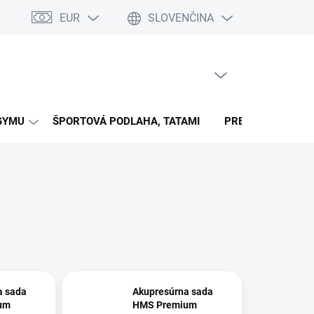
EUR
SLOVENČINA
ienky súťaži na časovej osi (walle)
Kontakty
Formulář pro ods
PRÁZDNY KOŠÍK
NÁKUPNÝ
KOŠÍK
GYMU
ŠPORTOVÁ PODLAHA, TATAMI
PRE VŠETKY ŠPO
a sada
Akupresúrna sada
um
HMS Premium