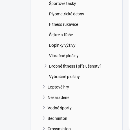
Športové tašky
Plyometrické debny
Fitness rukavice
Šejkre a fľaše
Doplnky výživy
Vibračné plošiny
Drobné fitness i příslušenství
Vybračné plošiny
Loptové hry
Nezaradené
Vodné športy
Bedminton
Crossminton