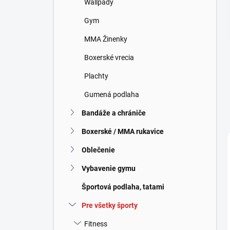
Wallpady
e
l
Gym
MMA Žinenky
Boxerské vrecia
Plachty
Gumená podlaha
Bandáže a chrániče
Boxerské / MMA rukavice
Oblečenie
Vybavenie gymu
Športová podlaha, tatami
Pre všetky športy
Fitness