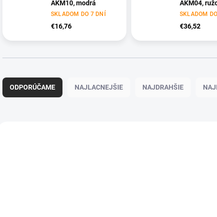
AKM10, modrá
AKM04, ruž
SKLADOM DO 7 DNÍ
SKLADOM DO
€16,76
€36,52
R
a
ODPORÚČAME
NAJLACNEJŠIE
NAJDRAHŠIE
NAJ
d
e
n
i
V
e
ý
p
p
r
i
o
s
d
p
u
r
k
o
t
d