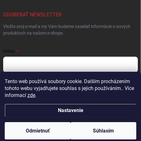
ODOBERAŤ NEWSLETTER
Vložte svoj e-mail a my Vám budeme zasielať informácie o nových
produktoch na našom e-shope.
EMAIL
Tento web používá soubory cookie. Dalším procházením
Vložením e-mailu súhlasíte s
podmienkami ochrany osobných údajov
tohoto webu vyjadřujete souhlas s jejich používáním.. Více
Prihlásiť sa
informací
zde
.
Nastavenie
Copyright 2026
ProFighters
. Všetky práva vyhradené.
Upraviť nastavenie
cookies
Odmietnuť
Súhlasím
Vytvoril Shoptet