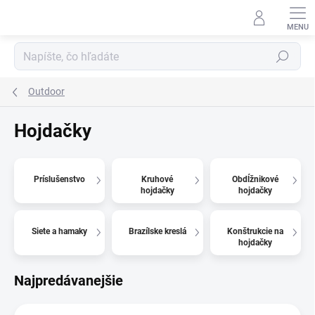
Prejsť
na
obsah
Hľadať
Outdoor
Hojdačky
Príslušenstvo
Kruhové
Obdĺžnikové
hojdačky
hojdačky
Siete a hamaky
Brazílske kreslá
Konštrukcie na
hojdačky
Najpredávanejšie