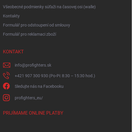
u
Všeobecné podmienky súťaži na časovej osi (walle)
Kontakty
Formulář pro odstoupení od smlouvy
Formulář pro reklamaci zboží
KONTAKT
info
@
profighters.sk
+421 907 300 930 (Po-Pi: 8:30 – 15:30 hod.)
Sledujte nás na Facebooku
profighters_eu/
PRIJÍMAME ONLINE PLATBY