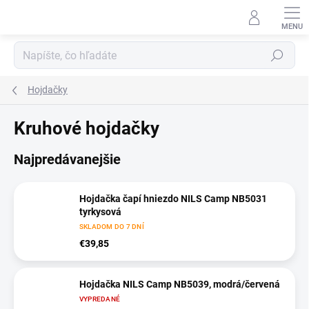
Prejsť
na
obsah
Hľadať
Hojdačky
Kruhové hojdačky
Najpredávanejšie
Hojdačka čapí hniezdo NILS Camp NB5031
tyrkysová
SKLADOM DO 7 DNÍ
€39,85
Hojdačka NILS Camp NB5039, modrá/červená
VYPREDANÉ