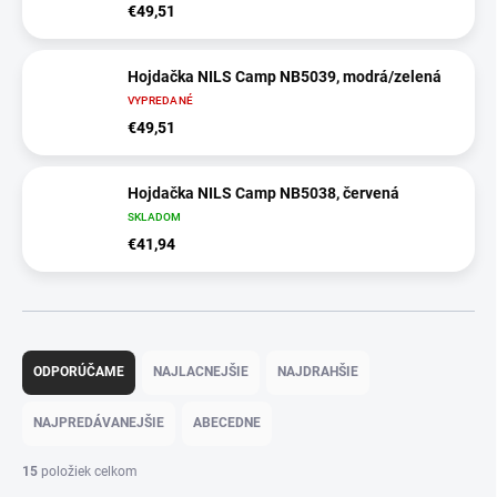
€49,51
Hojdačka NILS Camp NB5039, modrá/zelená
VYPREDANÉ
€49,51
Hojdačka NILS Camp NB5038, červená
SKLADOM
€41,94
R
a
ODPORÚČAME
NAJLACNEJŠIE
NAJDRAHŠIE
d
e
NAJPREDÁVANEJŠIE
ABECEDNE
n
i
15
položiek celkom
e