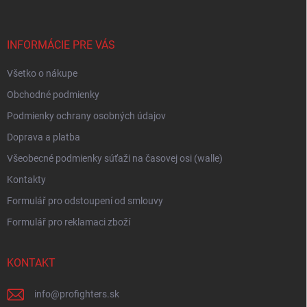
p
e
ä
p
t
r
i
INFORMÁCIE PRE VÁS
v
e
k
Všetko o nákupe
y
v
Obchodné podmienky
ý
p
Podmienky ochrany osobných údajov
i
Doprava a platba
s
u
Všeobecné podmienky súťaži na časovej osi (walle)
Kontakty
Formulář pro odstoupení od smlouvy
Formulář pro reklamaci zboží
KONTAKT
info
@
profighters.sk