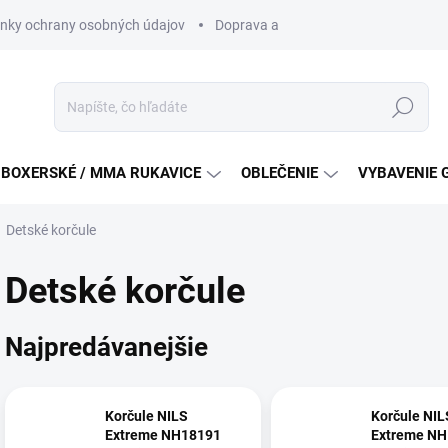
nky ochrany osobných údajov
Doprava a platba
Všeobecné podm
Hľadať
BOXERSKÉ / MMA RUKAVICE
OBLEČENIE
VYBAVENIE 
Detské korčule
Detské korčule
Najpredávanejšie
Korčule NILS
Korčule NIL
Extreme NH18191
Extreme N