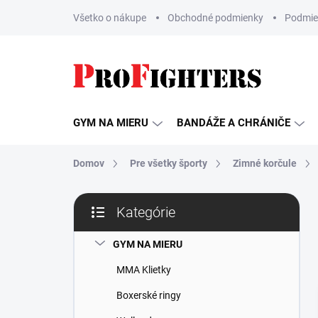
Prejsť
Všetko o nákupe
Obchodné podmienky
Podmie
na
obsah
GYM NA MIERU
BANDÁŽE A CHRÁNIČE
Domov
Pre všetky športy
Zimné korčule
B
Kategórie
o
Preskočiť
č
kategórie
n
GYM NA MIERU
ý
MMA Klietky
p
a
Boxerské ringy
n