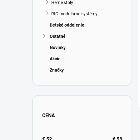
Herné stoly
RIG modulárne systémy
Detské oddelenie
Ostatné
Novinky
Akcie
Značky
CENA
€
52
€
53