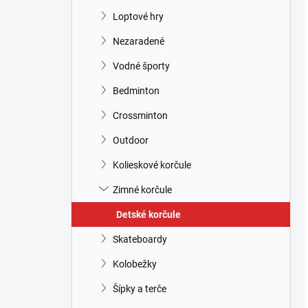
Loptové hry
Nezaradené
Vodné športy
Bedminton
Crossminton
Outdoor
Kolieskové korčule
Zimné korčule
Detské korčule
Skateboardy
Kolobežky
Šípky a terče