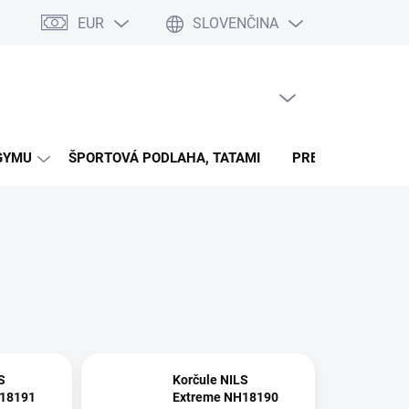
EUR
SLOVENČINA
ienky súťaži na časovej osi (walle)
Kontakty
Formulář pro ods
PRÁZDNY KOŠÍK
NÁKUPNÝ
KOŠÍK
GYMU
ŠPORTOVÁ PODLAHA, TATAMI
PRE VŠETKY ŠPO
S
Korčule NILS
H18191
Extreme NH18190