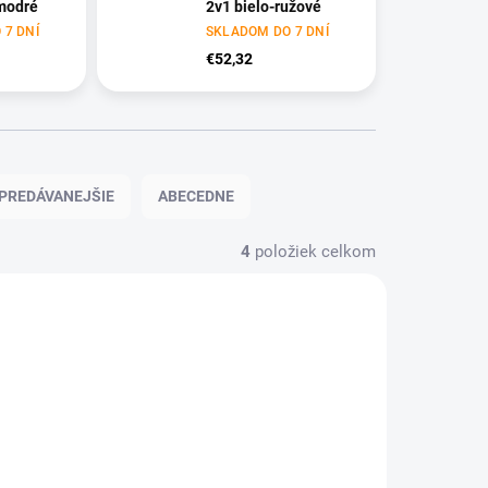
modré
2v1 bielo-ružové
 7 DNÍ
SKLADOM DO 7 DNÍ
€52,32
PREDÁVANEJŠIE
ABECEDNE
4
položiek celkom