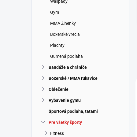
Wallpady
e
l
Gym
MMA Žinenky
Boxerské vrecia
Plachty
Gumená podlaha
Bandáže a chrániče
Boxerské / MMA rukavice
Oblečenie
Vybavenie gymu
Športová podlaha, tatami
Pre všetky športy
Fitness