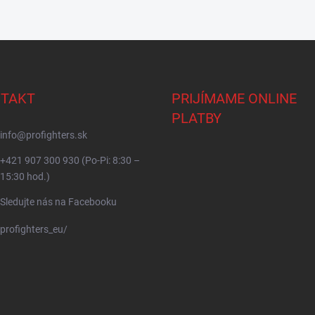
TAKT
PRIJÍMAME ONLINE
PLATBY
info
@
profighters.sk
+421 907 300 930 (Po-Pi: 8:30 –
15:30 hod.)
Sledujte nás na Facebooku
profighters_eu/