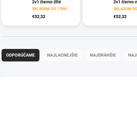
2v1 čierno-žlté
2v1 čierno-
SKLADOM DO 7 DNÍ
SKLADOM DO
€52,32
€52,32
R
a
ODPORÚČAME
NAJLACNEJŠIE
NAJDRAHŠIE
NAJ
d
e
n
i
V
e
ý
p
p
r
i
o
s
d
p
u
r
k
o
t
d