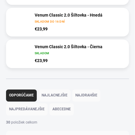
Venum Classic 2.0 Šiltovka - Hnedá
SKLADOM DO 16 DNÍ
€23,99
Venum Classic 2.0 Šiltovka - Čierna
SKLADOM
€23,99
R
a
ODPORÚČAME
NAJLACNEJŠIE
NAJDRAHŠIE
d
e
NAJPREDÁVANEJŠIE
ABECEDNE
n
i
30
položiek celkom
e
p