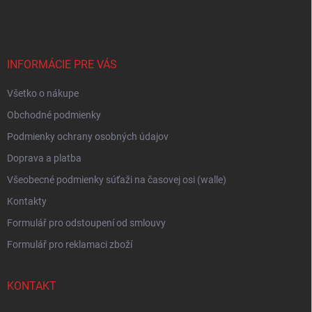
á
c
p
i
e
ä
p
t
r
i
INFORMÁCIE PRE VÁS
v
e
k
Všetko o nákupe
y
v
Obchodné podmienky
ý
p
Podmienky ochrany osobných údajov
i
Doprava a platba
s
u
Všeobecné podmienky súťaži na časovej osi (walle)
Kontakty
Formulář pro odstoupení od smlouvy
Formulář pro reklamaci zboží
KONTAKT