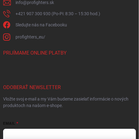
info
@
profighters.sk
+421 907 300 930 (Po-Pi: 8:30 – 15:30 hod.)
Sledujte nás na Facebooku
profighters_eu/
PRIJÍMAME ONLINE PLATBY
ODOBERAŤ NEWSLETTER
Vložte svoj e-mail a my Vám budeme zasielať informácie o nových
produktoch na našom e-shope.
EMAIL