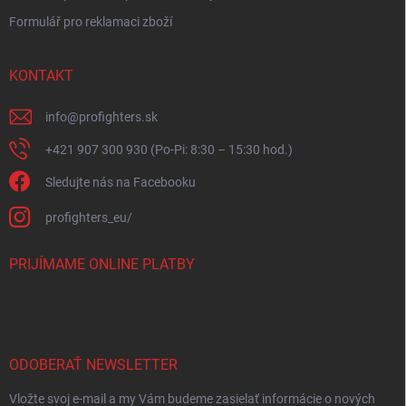
Formulář pro reklamaci zboží
KONTAKT
info
@
profighters.sk
+421 907 300 930 (Po-Pi: 8:30 – 15:30 hod.)
Sledujte nás na Facebooku
profighters_eu/
PRIJÍMAME ONLINE PLATBY
ODOBERAŤ NEWSLETTER
Vložte svoj e-mail a my Vám budeme zasielať informácie o nových