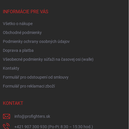
p
t
r
i
INFORMÁCIE PRE VÁS
v
e
k
Všetko o nákupe
y
v
Obchodné podmienky
ý
p
Podmienky ochrany osobných údajov
i
Doprava a platba
s
u
Všeobecné podmienky súťaži na časovej osi (walle)
Kontakty
Formulář pro odstoupení od smlouvy
Formulář pro reklamaci zboží
KONTAKT
info
@
profighters.sk
+421 907 300 930 (Po-Pi: 8:30 – 15:30 hod.)