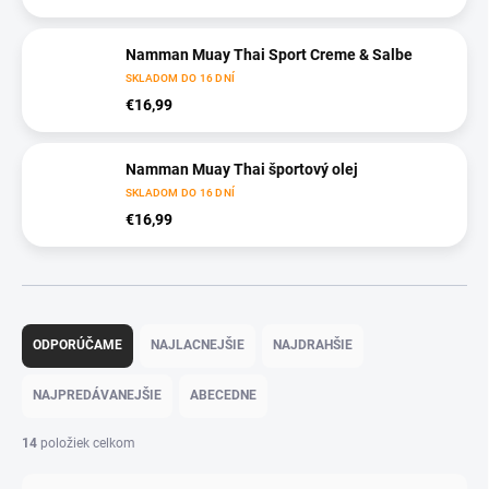
Namman Muay Thai Sport Creme & Salbe
SKLADOM DO 16 DNÍ
€16,99
Namman Muay Thai športový olej
SKLADOM DO 16 DNÍ
€16,99
R
a
ODPORÚČAME
NAJLACNEJŠIE
NAJDRAHŠIE
d
e
NAJPREDÁVANEJŠIE
ABECEDNE
n
i
14
položiek celkom
e
p