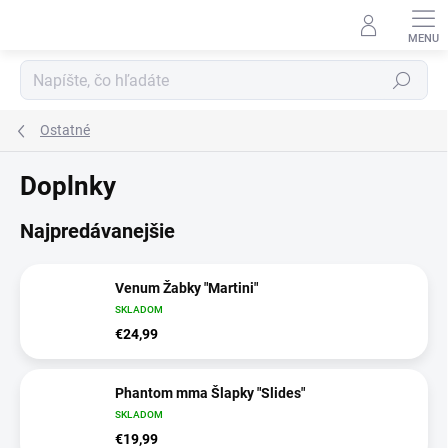
Prejsť
na
obsah
Hľadať
Ostatné
Doplnky
Najpredávanejšie
Venum Žabky "Martini"
SKLADOM
€24,99
Phantom mma Šlapky "Slides"
SKLADOM
€19,99