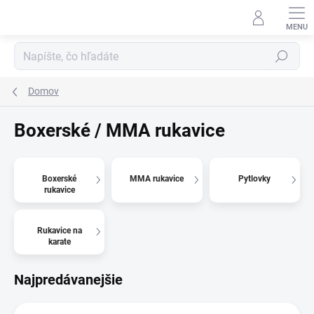
Prejsť
na
obsah
Hľadať
Domov
Boxerské / MMA rukavice
Boxerské
MMA rukavice
Pytlovky
rukavice
Rukavice na
karate
Najpredávanejšie