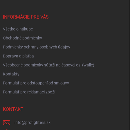
ä
t
i
INFORMÁCIE PRE VÁS
e
Všetko o nákupe
Obchodné podmienky
Podmienky ochrany osobných údajov
Doprava a platba
Všeobecné podmienky súťaži na časovej osi (walle)
Kontakty
Formulář pro odstoupení od smlouvy
Formulář pro reklamaci zboží
KONTAKT
info
@
profighters.sk