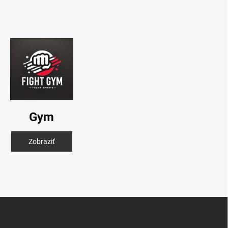
Gym
Zobraziť
Z
á
p