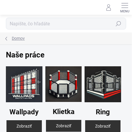
Prejsť
na
obsah
Hľadať
Domov
Naše práce
Klietka
Ring
Wallpady
Zobraziť
Zobraziť
Zobraziť