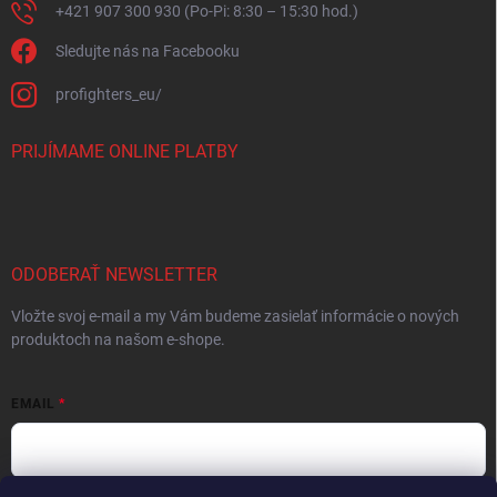
+421 907 300 930 (Po-Pi: 8:30 – 15:30 hod.)
Sledujte nás na Facebooku
profighters_eu/
PRIJÍMAME ONLINE PLATBY
ODOBERAŤ NEWSLETTER
Vložte svoj e-mail a my Vám budeme zasielať informácie o nových
produktoch na našom e-shope.
EMAIL