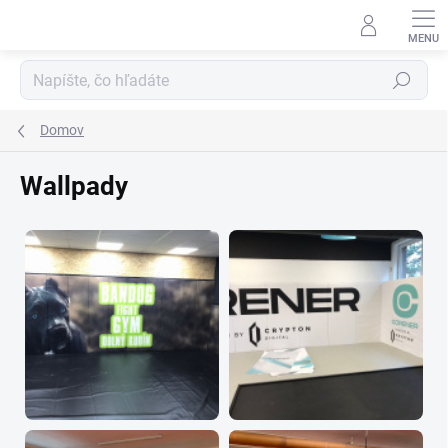
Prejsť
na
obsah
Hľadať
Domov
Wallpady