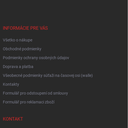
á
p
ä
t
i
INFORMÁCIE PRE VÁS
e
Všetko o nákupe
Obchodné podmienky
Podmienky ochrany osobných údajov
Doprava a platba
Všeobecné podmienky súťaži na časovej osi (walle)
Kontakty
Formulář pro odstoupení od smlouvy
Formulář pro reklamaci zboží
KONTAKT