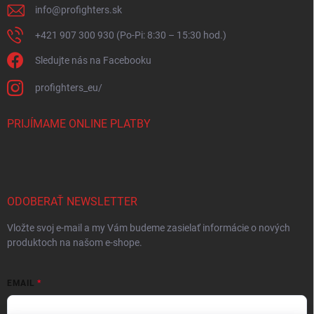
info
@
profighters.sk
+421 907 300 930 (Po-Pi: 8:30 – 15:30 hod.)
Sledujte nás na Facebooku
profighters_eu/
PRIJÍMAME ONLINE PLATBY
ODOBERAŤ NEWSLETTER
Vložte svoj e-mail a my Vám budeme zasielať informácie o nových
produktoch na našom e-shope.
EMAIL