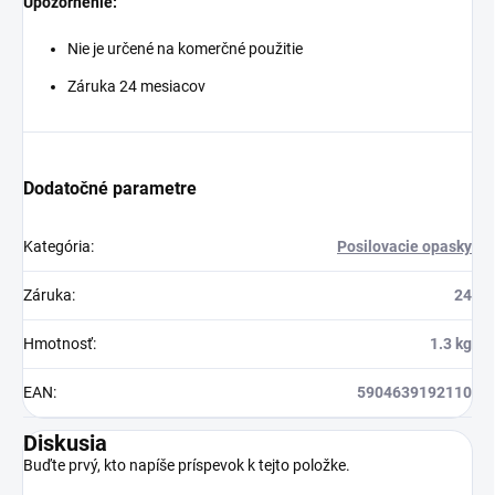
Upozornenie:
Nie je určené na komerčné použitie
Záruka 24 mesiacov
Dodatočné parametre
Kategória
:
Posilovacie opasky
Záruka
:
24
Hmotnosť
:
1.3 kg
EAN
:
5904639192110
Diskusia
Buďte prvý, kto napíše príspevok k tejto položke.