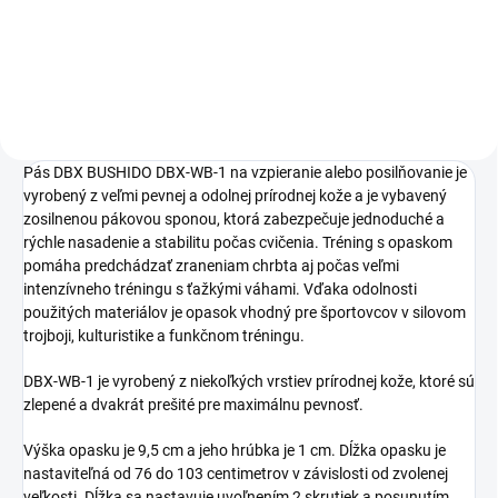
Do košíka
Pás DBX BUSHIDO DBX-WB-1 na vzpieranie alebo posilňovanie je
vyrobený z veľmi pevnej a odolnej prírodnej kože a je vybavený
zosilnenou pákovou sponou, ktorá zabezpečuje jednoduché a
rýchle nasadenie a stabilitu počas cvičenia. Tréning s opaskom
pomáha predchádzať zraneniam chrbta aj počas veľmi
intenzívneho tréningu s ťažkými váhami. Vďaka odolnosti
použitých materiálov je opasok vhodný pre športovcov v silovom
trojboji, kulturistike a funkčnom tréningu.
DBX-WB-1 je vyrobený z niekoľkých vrstiev prírodnej kože, ktoré sú
zlepené a dvakrát prešité pre maximálnu pevnosť.
Výška opasku je 9,5 cm a jeho hrúbka je 1 cm. Dĺžka opasku je
nastaviteľná od 76 do 103 centimetrov v závislosti od zvolenej
veľkosti. Dĺžka sa nastavuje uvoľnením 2 skrutiek a posunutím