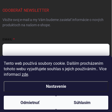
ODOBERAŤ NEWSLETTER
Vložte svoj e-mail a my Vám budeme zasielať informácie o nových
produktoch na našom e-shope.
EMAIL
Tento web používá soubory cookie. Dalším procházením
Vložením e-mailu súhlasíte s
podmienkami ochrany osobných údajov
tohoto webu vyjadřujete souhlas s jejich používáním.. Více
Prihlásiť sa
informací
zde
.
Nastavenie
Copyright 2026
ProFighters
. Všetky práva vyhradené.
Upraviť nastavenie
cookies
Odmietnuť
Súhlasím
Vytvoril Shoptet