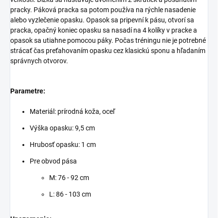
pracky. Páková pracka sa potom používa na rýchle nasadenie
alebo vyzlečenie opasku. Opasok sa pripevní k pásu, otvorí sa
pracka, opačný koniec opasku sa nasadí na 4 kolíky v pracke a
opasok sa utiahne pomocou páky. Počas tréningu nie je potrebné
strácať čas preťahovaním opasku cez klasickú sponu a hľadaním
správnych otvorov.
Parametre:
Materiál: prírodná koža, oceľ
Výška opasku: 9,5 cm
Hrubosť opasku: 1 cm
Pre obvod pása
M: 76 - 92 cm
L: 86 - 103 cm