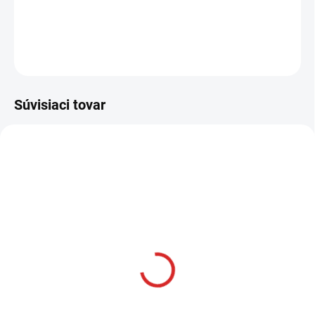
DETAILNÉ INFORMÁCIE
OPÝTAŤ SA
STRÁŽIŤ
Súvisiaci tovar
AKCIA
SKLADOM
Namman MUAY Active
krém 100g
€12,99