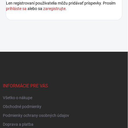
Len registrovaní používatelia môžu pridávať príspevky. Prosím
prihláste sa
alebo sa
zaregistrujte
.
Z
á
p
ä
t
i
INFORMÁCIE PRE VÁS
e
Všetko o nákupe
Obchodné podmienky
Podmienky ochrany osobných údajov
Doprava a platba