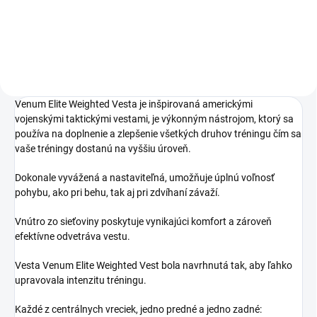
Do košíka
Venum Elite Weighted Vesta je inšpirovaná americkými
vojenskými taktickými vestami, je výkonným nástrojom, ktorý sa
používa na doplnenie a zlepšenie všetkých druhov tréningu čím sa
vaše tréningy dostanú na vyššiu úroveň.
Dokonale vyvážená a nastaviteľná, umožňuje úplnú voľnosť
pohybu, ako pri behu, tak aj pri zdvíhaní závaží.
Vnútro zo sieťoviny poskytuje vynikajúci komfort a zároveň
efektívne odvetráva vestu.
Vesta Venum Elite Weighted Vest bola navrhnutá tak, aby ľahko
upravovala intenzitu tréningu.
Každé z centrálnych vreciek, jedno predné a jedno zadné: