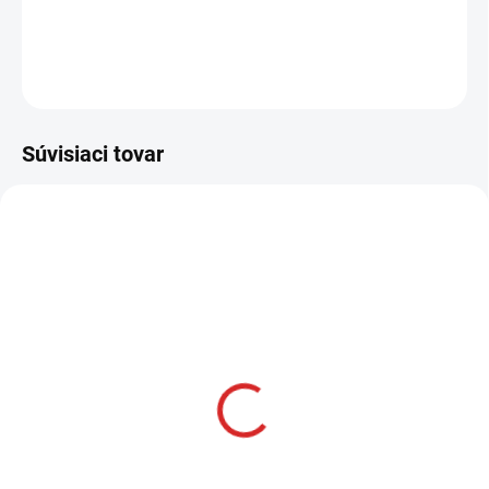
DETAILNÉ INFORMÁCIE
OPÝTAŤ SA
STRÁŽIŤ
Súvisiaci tovar
AKCIA
SKLADOM
Namman MUAY Active
krém 100g
€12,99