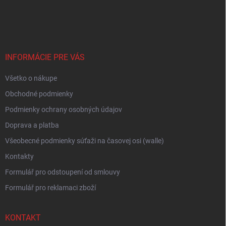
Z
á
p
ä
t
i
INFORMÁCIE PRE VÁS
e
Všetko o nákupe
Obchodné podmienky
Podmienky ochrany osobných údajov
Doprava a platba
Všeobecné podmienky súťaži na časovej osi (walle)
Kontakty
Formulář pro odstoupení od smlouvy
Formulář pro reklamaci zboží
KONTAKT