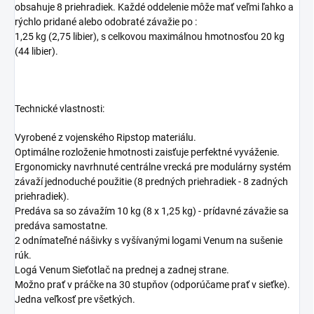
obsahuje 8 priehradiek. Každé oddelenie môže mať veľmi ľahko a
rýchlo pridané alebo odobraté závažie po :
1,25 kg (2,75 libier), s celkovou maximálnou hmotnosťou 20 kg
(44 libier).
Technické vlastnosti:
Vyrobené z vojenského Ripstop materiálu.
Optimálne rozloženie hmotnosti zaisťuje perfektné vyváženie.
Ergonomicky navrhnuté centrálne vrecká pre modulárny systém
závaží jednoduché použitie (8 predných priehradiek - 8 zadných
priehradiek).
Predáva sa so závažím 10 kg (8 x 1,25 kg) - prídavné závažie sa
predáva samostatne.
2 odnímateľné nášivky s vyšívanými logami Venum na sušenie
rúk.
Logá Venum Sieťotlač na prednej a zadnej strane.
Možno prať v práčke na 30 stupňov (odporúčame prať v sieťke).
Jedna veľkosť pre všetkých.