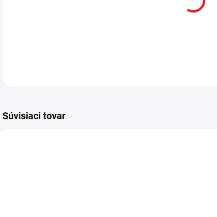
DETA
Súvisiaci tovar
AKCIA
SKLADOM
Namman