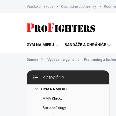
Prejsť
Všetko o nákupe
Obchodné podmienky
Podmie
na
obsah
GYM NA MIERU
BANDÁŽE A CHRÁNIČE
Domov
Vybavenie gymu
Pre tréning a funkč
B
Kategórie
o
Preskočiť
č
kategórie
n
GYM NA MIERU
ý
MMA Klietky
p
a
Boxerské ringy
n