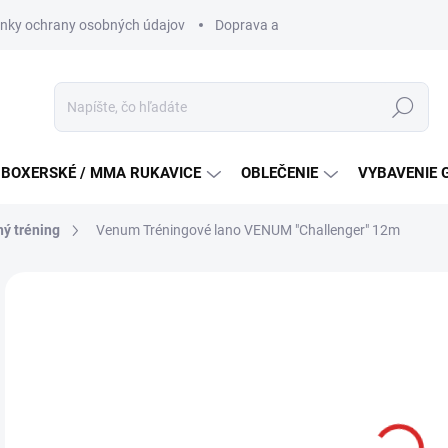
nky ochrany osobných údajov
Doprava a platba
Všeobecné podm
Hľadať
BOXERSKÉ / MMA RUKAVICE
OBLEČENIE
VYBAVENIE 
ný tréning
Venum Tréningové lano VENUM "Challenger" 12m
ZNAČKA:
VENUM
€
Jedn
SKL
cena