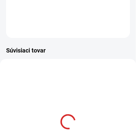
−
+
Pridať do košíka
OPÝTAŤ SA
STRÁŽIŤ
Súvisiaci tovar
AKCIA
SKLADOM
Namman MUAY Active
krém 100g