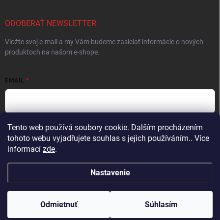
ODOBERAŤ NEWSLETTER
Vložte svoj e-mail a my Vám budeme zasielať informácie o nových
produktoch na našom e-shope.
EMAIL
Tento web používá soubory cookie. Dalším procházením
Vložením e-mailu súhlasíte s
podmienkami ochrany osobných údajov
tohoto webu vyjadřujete souhlas s jejich používáním.. Více
Prihlásiť sa
informací
zde
.
Nastavenie
Copyright 2026
ProFighters
. Všetky práva vyhradené.
Upraviť nastavenie
cookies
Odmietnuť
Súhlasím
Vytvoril Shoptet