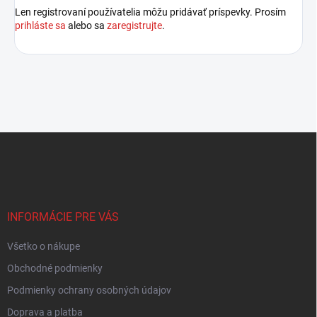
Len registrovaní používatelia môžu pridávať príspevky. Prosím
prihláste sa
alebo sa
zaregistrujte
.
Z
á
p
ä
t
i
INFORMÁCIE PRE VÁS
e
Všetko o nákupe
Obchodné podmienky
Podmienky ochrany osobných údajov
Doprava a platba