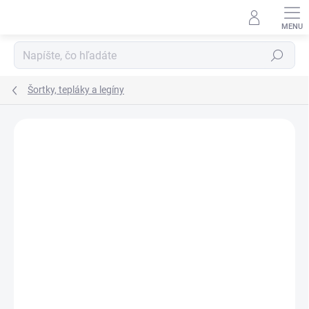
Prejsť
na
obsah
Hľadať
Šortky, tepláky a legíny
ZNAČKA:
VENUM