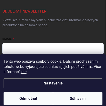
ODOBERAŤ NEWSLETTER
Vložte svoj e-mail a my Vám budeme zasielať informácie o nových
produktoch na našom e-shope.
EMAIL
Tento web používá soubory cookie. Dalším procházením
Vložením e-mailu súhlasíte s
podmienkami ochrany osobných údajov
tohoto webu vyjadřujete souhlas s jejich používáním.. Více
Prihlásiť sa
informací
zde
.
Nastavenie
Copyright 2026
ProFighters
. Všetky práva vyhradené.
Upraviť nastavenie
cookies
Odmietnuť
Súhlasím
Vytvoril Shoptet