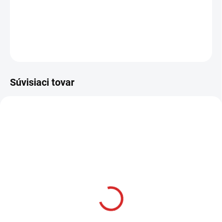
−
+
Pridať do košíka
OPÝTAŤ SA
STRÁŽIŤ
Súvisiaci tovar
AKCIA
SKLADOM
Namman MUAY Active
krém 100g