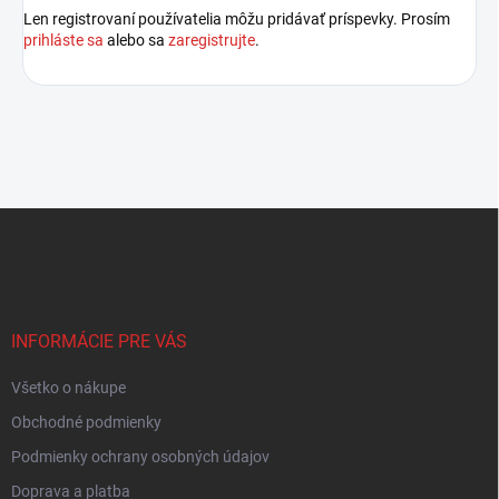
Len registrovaní používatelia môžu pridávať príspevky. Prosím
prihláste sa
alebo sa
zaregistrujte
.
Z
á
p
ä
t
i
INFORMÁCIE PRE VÁS
e
Všetko o nákupe
Obchodné podmienky
Podmienky ochrany osobných údajov
Doprava a platba